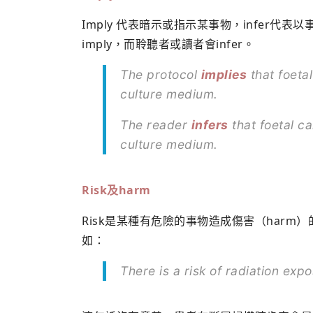
Imply 代表暗示或指示某事物，infer
imply，而聆聽者或讀者會infer。
The protocol
implies
that foetal
culture medium.
The reader
infers
that foetal ca
culture medium.
Risk
及
harm
Risk是某種有危險的事物造成傷害（harm）
如：
There is a risk of radiation 