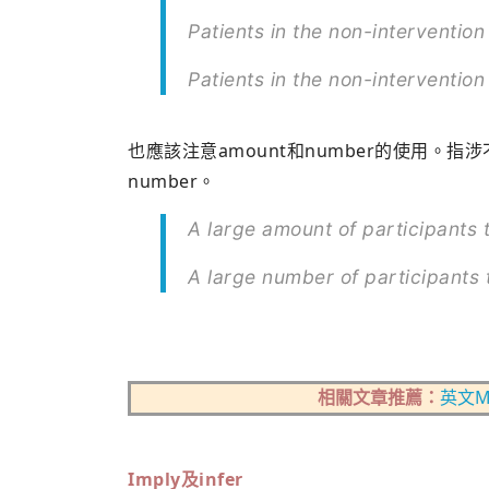
Patients in the non-intervent
Patients in the non-interventi
也應該注意amount和number的使用。指
number。
A large amount of participant
A large number of participant
相關文章推薦：
英文M
Imply
及
infer