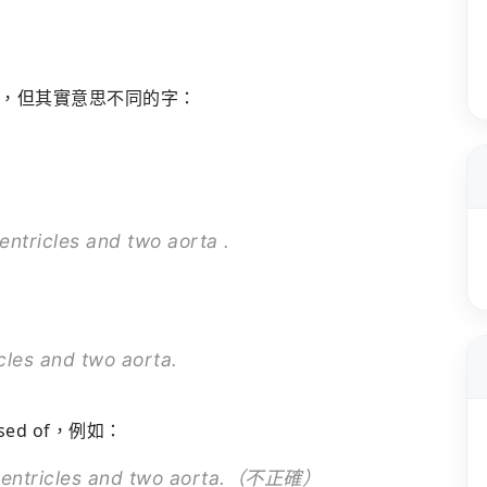
，但其實意思不同的字：
ntricles and two aorta .
cles and two aorta.
sed of，例如：
 ventricles and two aorta.（不正確）