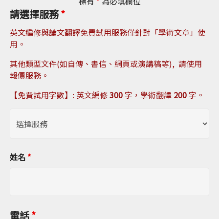
標有
*
為必填欄位
請選擇服務
*
英文編修與論文翻譯免費試用服務僅針對「學術文章」使
用。
其他類型文件(如自傳、書信、網頁或演講稿等), 請使用
報價服務。
【免費試用字數】: 英文編修
300
字，學術翻譯
200
字。
姓名
*
電話
*