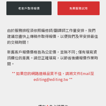
老客戶取得報價
免費服務試用
由於服務排程須依照編修師/翻譯師工作量安排，我們
建議您盡快上傳稿件取得報價，以便我們及早安排最佳
的交稿時間！
新舊客戶報價價格皆為公定價，並無不同 ; 僅有填寫資
訊欄位的差異。請您正確填寫，以節省後續報價作業時
間。
** 如果您的網路連線品質不佳，請將文件Email至
editing@editing.tw **