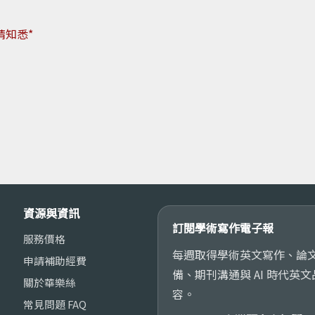
請知悉*
資源與資訊
訂閱學術寫作電子報
服務價格
每週取得學術英文寫作、論
申請補助經費
備、期刊溝通與 AI 時代英
關於華樂絲
容。
常見問題 FAQ