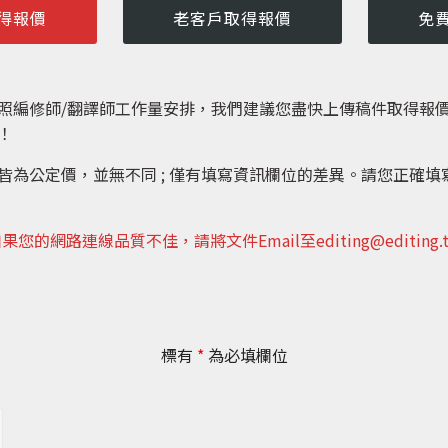
得報價
老客戶取得報價
免
照編修師/翻譯師工作量安排，我們建議您盡快上傳稿件取得報
！
皆為公定價，並無不同 ; 僅有填寫資訊欄位的差異。請您正確填
 如果您的網路連線品質不佳，請將文件Email至editing@editing.tw
標有
*
為必填欄位