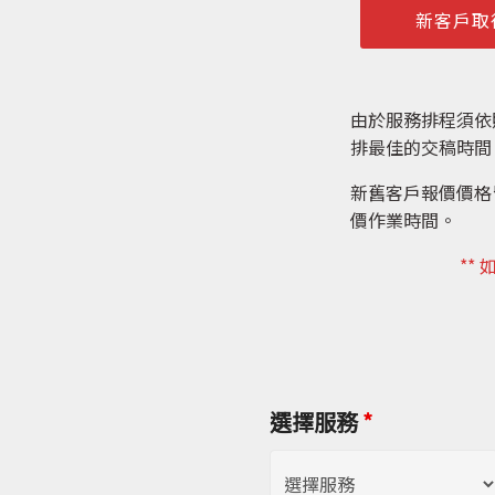
新客戶取
由於服務排程須依
排最佳的交稿時間
新舊客戶報價價格
價作業時間。
**
選擇服務
*