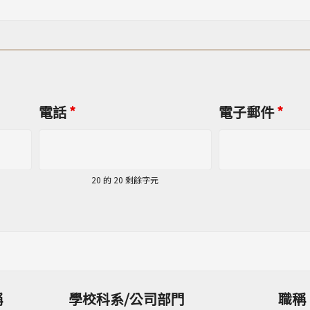
電話
*
電子郵件
*
20 的 20 剩餘字元
稱
學校科系/公司部門
職稱