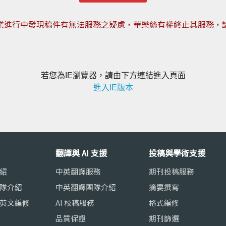
業進行中發現稿件有無法服務之疑慮，華樂絲有權終止其服務，
若您為IE瀏覽器，請由下方連結進入頁面
進入IE版本
翻譯與 AI 支援
投稿與學術支援
紹
中英翻譯服務
期刊投稿服務
隊介紹
中英翻譯團隊介紹
摘要撰寫
英文編修
AI 校稿服務
格式編修
品質保證
期刊篩選