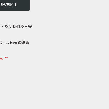
費服務試用
價，以便我們及早安
寫，以節省後續報
 **