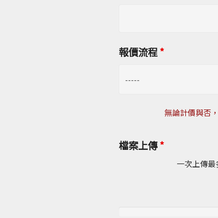
報價流程
*
無論計價與否，
檔案上傳
*
一次上傳最多