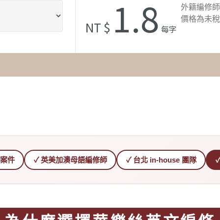
1.8
外籍編修師
價格為未稅
NT $
每字
編修案件
✓ 英美加澳母語編修師
✓ 台北 in-house 團隊