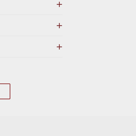
＋
＋
＋