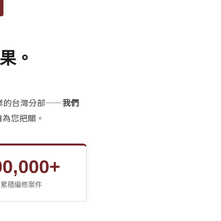
成果。
企業的台灣分部——
我們
自為您把關。
00,000+
累積編修案件