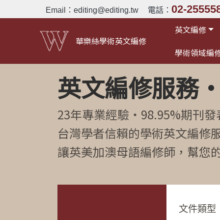
02-25555
Email：
editing@editing.tw
電話：
英文編修
華樂絲學術英文編修
學術領域編
英文編修服務
23年專業經驗・98.95%期刊
台灣學者信賴的學術英文編修
讓英美加澳母語編修師，幫您
文件類型