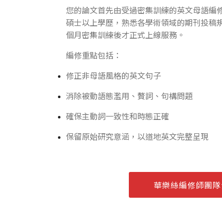
您的論文首先由受過密集訓練的英文母語編
碩士以上學歷，熟悉各學術領域的期刊投稿
個月密集訓練後才正式上線服務。
編修重點包括：
修正非母語風格的英文句子
消除被動語態濫用、贅詞、句構問題
確保主動詞一致性和時態正確
保留原始研究意涵，以道地英文完整呈現
華樂絲編修師團隊