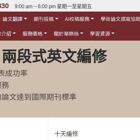
830
9:00 am ~ 6:00 pm 星期一至星期五
論文翻譯
期刊投稿
AI校稿服務
學術論文撰寫協
修介紹
服務價格
關於華樂絲
學習資源
·兩段式英文編修
發表成功率
服務
的論文達到國際期刊標準
十天編修