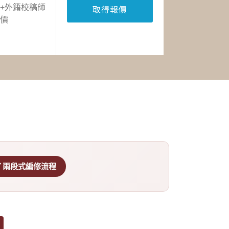
+外籍校稿師
取得報價
價
✓ 兩段式編修流程