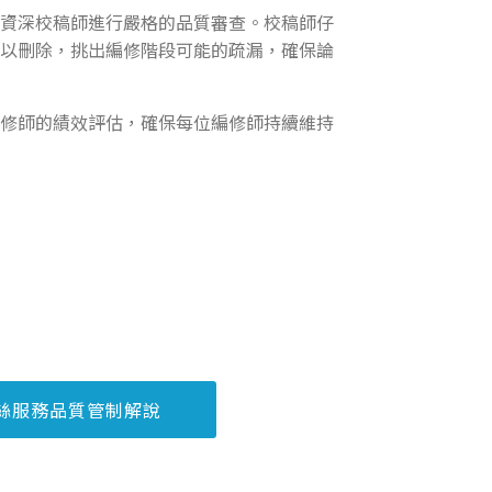
資深校稿師進行嚴格的品質審查。校稿師仔
以刪除，挑出編修階段可能的疏漏，確保論
修師的績效評估，確保每位編修師持續維持
絲服務品質管制解說