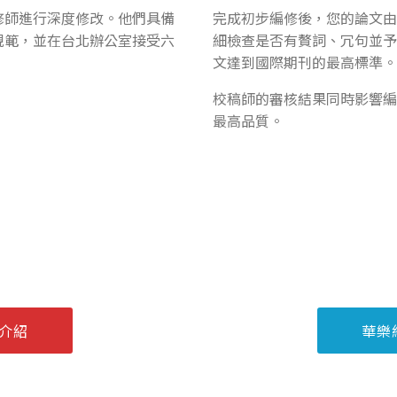
修師進行深度修改。他們具備
完成初步編修後，您的論文由
規範，並在台北辦公室接受六
細檢查是否有贅詞、冗句並予
文達到國際期刊的最高標準。
校稿師的審核結果同時影響編
最高品質。
介紹
華樂