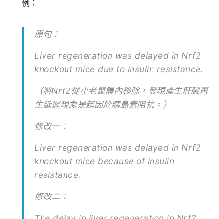
例：
原句：
Liver regeneration was delayed in Nrf2
knockout mice due to insulin resistance.
（將Nrf2從小老鼠體內移除，發現產生肝臟再
生延遲現象是起因於胰島素阻抗。）
修改一：
Liver regeneration was delayed in Nrf2
knockout mice because of insulin
resistance.
修改二：
The delay in liver regeneration in Nrf2