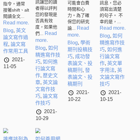
訊讓您的讀
可能會白費
訊息，您必
指令。通常
者得以評判
時間和心
須寫出清楚
按著shift、alt
您的發現是
力。為了確
的句子。 不
閱讀全文...
否具有效
保您的研究
幸的是，...
Read more.
度，如果他
Read
Read more.
論...
Blog
,
英文
Read
們...
more.
Blog
,
如何
論文寫作過
more.
Blog
,
學術
精進寫作技
程
,
論文寫
Blog
,
如何
期刊投稿技
巧
,
如何進
作常用工具
精進寫作技
巧
,
成功發
行論文寫
2021-
巧
,
如何進
表論文、投
作
,
英文單
11-05
行論文寫
稿期刊
,
發
字用法
,
英
作
,
歷史文
表論文、投
文論文寫作
章
,
英文論
稿期刊
技巧
文寫作技
2021-
2021-
巧
,
論文寫
10-22
10-15
作技巧
2021-
10-29
誰應該列為
如何善用網