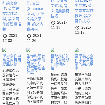
Usage)
,
歷
作
,
英文論
行論文寫
作
,
文法
史文章
,
英
文架構
,
論
作
,
英文論
(Grammar
文論文寫作
文摘要撰寫
文寫作過
Usage)
,
英
技巧
,
論文
技巧
程
,
論文寫
文論文架
寫作技巧
2021-
作好習慣培
構
,
論文內
2021-
11-19
養
容架構
11-12
2021-
2021-
12-03
11-26
學術寫作中
生命科學論
投稿前該如
醫學英文寫
常見的實用
文中的學術
何撰寫給期
作中容易混
鍵盤快捷
研究方法一
刊編輯的
淆的英文單
節需要包含
信？
字
記得很久以
什麼？
投遞研究原
撰寫學術研
前曾經有人
學術研究論
稿到出版是
究論文時的
推薦將卡片
文中的研究
一個漫長的
最大挑戰之
擺在鍵盤
方法一節說
過程，如果
一是化繁為
上，可以提
明了您是如
您投的稿件
簡的呈現。
醒自己在特
何進行研究
不符合期刊
為了幫助讀
定電腦程式
的，這類資
的要求，您
者理解您的
中能使用的