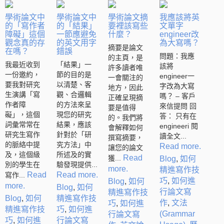
學術論文中
學術論文中
學術論文摘
我應該將英
的「寫作者
的「結果」
要裡該寫些
文單字
障礙」這個
一節應避免
什麼？
engineer改
觀念真的存
的英文用字
為大寫嗎？
摘要是論文
在嗎？
錯誤
問題：我應
的主頁，是
我最近收到
「結果」一
該將
許多讀者唯
一份邀約，
節的目的是
engineer一
一會關注的
要我對研究
以清楚、客
字改為大寫
地方，因此
生演講「寫
觀、合邏輯
嗎？ – 客戶
正確呈現摘
作者障
的方法來呈
來信提問 回
要是值得
礙」，這個
現您的研究
答： 只有在
的。我們將
詞彙常常在
結果，應該
engineeri 閱
會解釋如何
研究生寫作
針對於「研
讀全文...
撰寫摘要，
的脈絡中提
究方法」中
Read more.
讓您的論文
及，這個級
所述及的實
Read
獲...
Blog
,
如何
別的學生在
驗發現提供...
more.
精進寫作技
Read
Read more.
寫作...
巧
,
如何進
Blog
,
如何
more.
Blog
,
如何
行論文寫
精進寫作技
Blog
,
如何
精進寫作技
作
,
文法
巧
,
如何進
精進寫作技
巧
,
如何進
(Grammar
行論文寫
巧
,
如何進
行論文寫