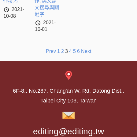
作
,
英文論
作技巧
文搜尋與關
2021-
鍵字
10-08
2021-
10-01
文
Prev
1
2
3
4
5
6
Next
章
分
頁
6F-8., No.287, Chang'an W. Rd. Datong Dist.,
Taipei City 103, Taiwan
editing@editing.tw