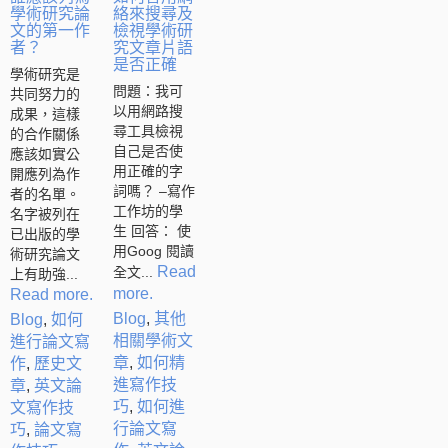
學術研究論
絡來搜尋及
文的第一作
檢視學術研
者？
究文章片語
是否正確
學術研究是
問題：我可
共同努力的
以用網路搜
成果，這樣
尋工具檢視
的合作關係
自己是否使
應該如實公
用正確的字
開應列為作
詞嗎？ –寫作
者的名單。
工作坊的學
名字被列在
生 回答： 使
已出版的學
用Goog 閱讀
術研究論文
Read
全文...
上有助強...
more.
Read more.
Blog
,
其他
Blog
,
如何
相關學術文
進行論文寫
章
,
如何精
作
,
歷史文
進寫作技
章
,
英文論
巧
,
如何進
文寫作技
行論文寫
巧
,
論文寫