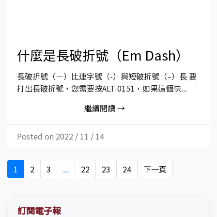
什麼是長破折號（Em Dash）
長破折號（—）比連字號（-）與短破折號（–）長 要
打出長破折號，您需要按ALT 0151，如果這個快...
繼續閱讀 →
Posted on 2022 / 11 / 14
1
2
3
...
22
23
24
下一頁
訂閱電子報