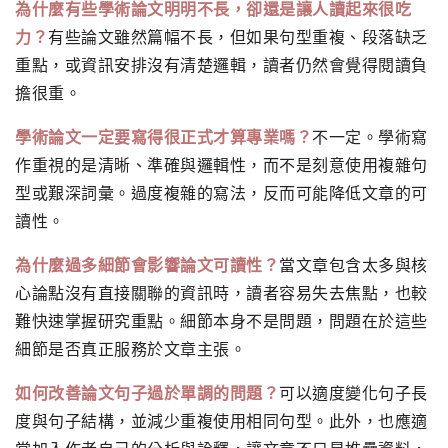
為什麼有些學術論文明明不長，卻還是讓人讀起來很吃
力？
有些論文雖然篇幅不長，但如果句型重複、段落缺乏
重點，或資訊安排沒有清楚邏輯，讀者仍然會覺得閱讀負
擔很重。
學術論文一定要寫得很正式才算專業嗎？
不一定。學術寫
作重視的是清晰、準確與邏輯性，而不是刻意使用複雜句
型或艱深詞彙。過度複雜的寫法，反而可能降低文章的可
讀性。
為什麼過多細節會影響論文可讀性？
當文章包含太多與核
心論點沒有直接關聯的資訊時，讀者容易失去焦點，也較
難快速掌握研究重點。細節本身不是問題，問題在於這些
細節是否真正服務於文章主張。
如何改善論文句子過於單調的問題？
可以適度變化句子長
度與句子結構，並減少重複使用相同句型。此外，也應適