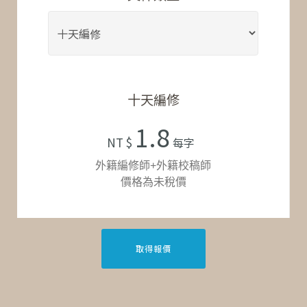
十天編修
1.8
NT $
每字
外籍編修師+外籍校稿師
價格為未稅價
取得報價