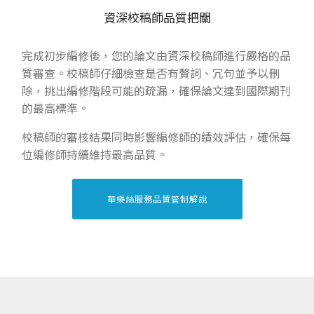
資深校稿師品質把關
完成初步編修後，您的論文由資深校稿師進行嚴格的品
質審查。校稿師仔細檢查是否有贅詞、冗句並予以刪
除，挑出編修階段可能的疏漏，確保論文達到國際期刊
的最高標準。
校稿師的審核結果同時影響編修師的績效評估，確保每
位編修師持續維持最高品質。
華樂絲服務品質管制解說