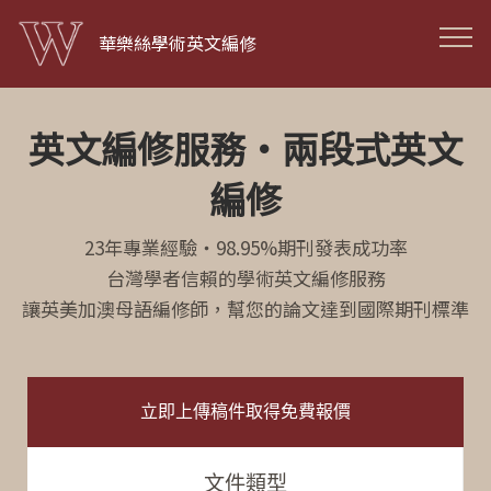
華樂絲學術英文編修
英文編修服務·兩段式英文
編修
23年專業經驗・98.95%期刊發表成功率
台灣學者信賴的學術英文編修服務
讓英美加澳母語編修師，幫您的論文達到國際期刊標準
立即上傳稿件取得免費報價
文件類型