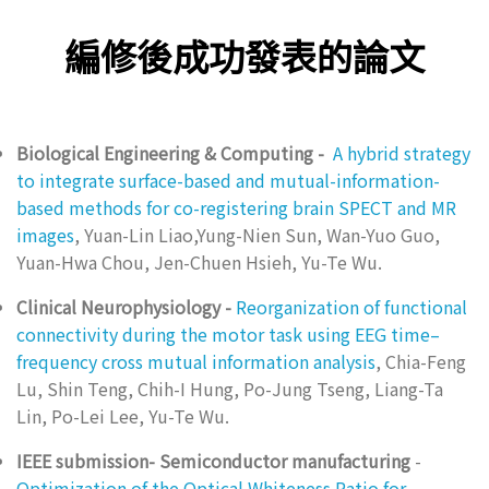
編修後成功發表的論文
Biological Engineering & Computing -
A hybrid strategy
to integrate surface-based and mutual-information-
based methods for co-registering brain SPECT and MR
images
, Yuan-Lin Liao,Yung-Nien Sun, Wan-Yuo Guo,
Yuan-Hwa Chou, Jen-Chuen Hsieh, Yu-Te Wu.
Clinical Neurophysiology -
Reorganization of functional
connectivity during the motor task using EEG time–
frequency cross mutual information analysis
, Chia-Feng
Lu, Shin Teng, Chih-I Hung, Po-Jung Tseng, Liang-Ta
Lin, Po-Lei Lee, Yu-Te Wu.
IEEE submission- Semiconductor manufacturing
-
Optimization of the Optical Whiteness Ratio for