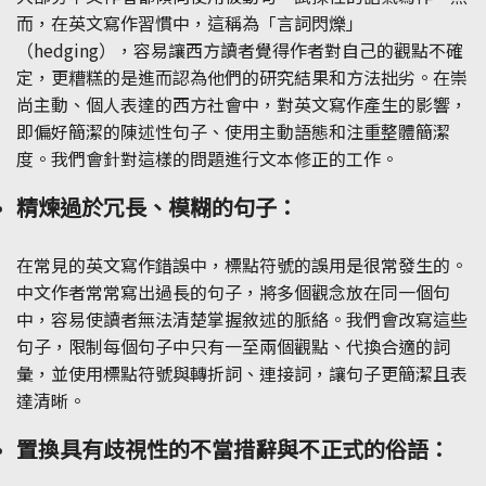
而，在英文寫作習慣中，這稱為「言詞閃爍」
（hedging），容易讓西方讀者覺得作者對自己的觀點不確
定，更糟糕的是進而認為他們的研究結果和方法拙劣。在崇
尚主動、個人表達的西方社會中，對英文寫作產生的影響，
即偏好簡潔的陳述性句子、使用主動語態和注重整體簡潔
度。我們會針對這樣的問題進行文本修正的工作。
精煉過於冗長、模糊的句子：
在常見的英文寫作錯誤中，標點符號的誤用是很常發生的。
中文作者常常寫出過長的句子，將多個觀念放在同一個句
中，容易使讀者無法清楚掌握敘述的脈絡。我們會改寫這些
句子，限制每個句子中只有一至兩個觀點、代換合適的詞
彙，並使用標點符號與轉折詞、連接詞，讓句子更簡潔且表
達清晰。
置換具有歧視性的不當措辭與不正式的俗語：