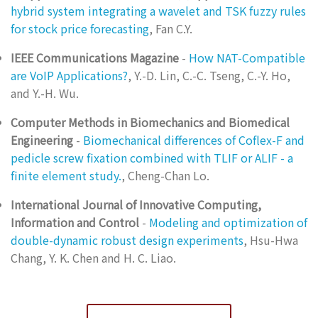
hybrid system integrating a wavelet and TSK fuzzy rules
for stock price forecasting
, Fan C.Y.
IEEE Communications Magazine
-
How NAT-Compatible
are VoIP Applications?
, Y.-D. Lin, C.-C. Tseng, C.-Y. Ho,
and Y.-H. Wu.
Computer Methods in Biomechanics and Biomedical
Engineering
-
Biomechanical differences of Coflex-F and
pedicle screw fixation combined with TLIF or ALIF - a
finite element study.
, Cheng-Chan Lo.
International Journal of Innovative Computing,
Information and Control
-
Modeling and optimization of
double-dynamic robust design experiments
, Hsu-Hwa
Chang, Y. K. Chen and H. C. Liao.