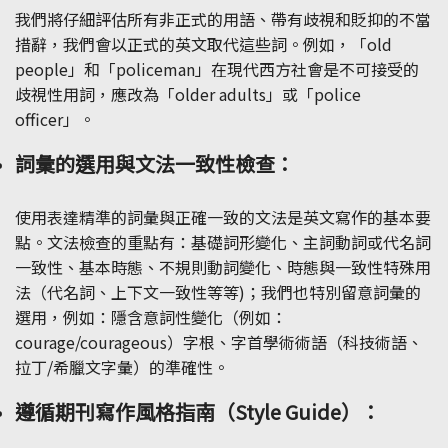
我們將仔細評估所有非正式的用語、帶有歧視和貶抑的不當
措辭，我們會以正式的英文取代這些詞。例如，「old
people」和「policeman」在現代西方社會是不可接受的
歧視性用詞，應改為「older adults」或「police
officer」。
詞彙的選用與文法一致性檢查：
使用表達精準的詞彙與正確一致的文法是英文寫作的基本要
點。文法檢查的重點有：基礎詞形變化、主詞動詞或代名詞
一致性、基本時態、不規則動詞變化、時態與一致性特殊用
法（代名詞、上下文一致性等等)；我們也特別留意詞彙的
選用，例如：隱含意詞性變化（例如：
courage/courageous）字根、字首學術術語（科技術語、
拉丁/希臘文字彙）的準確性。
遵循期刊寫作風格指南（Style Guide）：