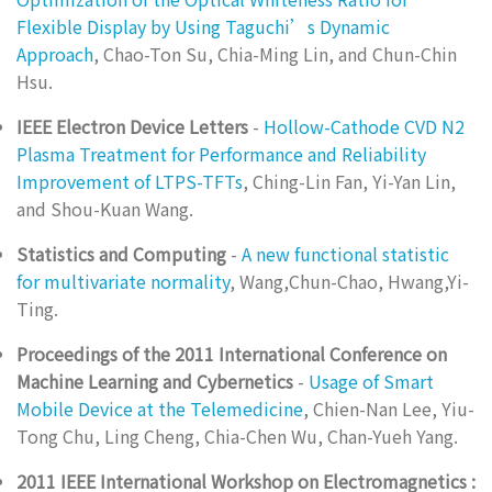
Flexible Display by Using Taguchi’s Dynamic
Approach
, Chao-Ton Su, Chia-Ming Lin, and Chun-Chin
Hsu.
IEEE Electron Device Letters
-
Hollow-Cathode CVD N2
Plasma Treatment for Performance and Reliability
Improvement of LTPS-TFTs
, Ching-Lin Fan, Yi-Yan Lin,
and Shou-Kuan Wang.
Statistics and Computing
-
A new functional statistic
for multivariate normality
, Wang,Chun-Chao, Hwang,Yi-
Ting.
Proceedings of the 2011 International Conference on
Machine Learning and Cybernetics
-
Usage of Smart
Mobile Device at the Telemedicine
, Chien-Nan Lee, Yiu-
Tong Chu, Ling Cheng, Chia-Chen Wu, Chan-Yueh Yang.
2011 IEEE International Workshop on Electromagnetics :