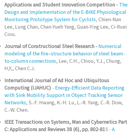
Applications and Student Innovation Competition -
The
Design and Implementation of the E-BIKE Physiological
Monitoring Prototype System for Cyclists
, Chien-Nan
Lee, Lung Chan, Chan-Yueh Yang, Guan-Ying Lee, Ci-Ruei
Ciou.
Journal of Constructional Steel Research -
Numerical
modeling of the fire–structure behavior of steel beam-
to-column connections
, Lee, C.H., Chiou, Y.J., Chung,
H,Y,, Chen C.J.
International Journal of Ad Hoc and Ubiquitous
Computing (IJAHUC)
-
Energy-Efficient Data Reporting
with Sink Mobility Support in Object Tracking Sensor
Networks
, S.-F. Hwang, K.-H. Lu, L.-R. Yang, C.-R. Dow,
C.-W. Chen.
IEEE Transactions on Systems, Man and Cybernetics Part
C: Applications and Reviews 38 (6), pp. 802-81
5 -
A