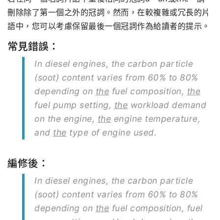
刪除除了第一個之外的冠詞。然而，在較複雜或冗長的片
語中，您可以考慮保留最後一個冠詞作為給讀者的提示。
常見錯誤：
In diesel engines, the carbon particle
(soot) content varies from 60% to 80%
depending on
the
fuel composition,
the
fuel pump setting,
the
workload demand
on the engine,
the
engine temperature,
and
the
type of engine used.
編修後：
In diesel engines, the carbon particle
(soot) content varies from 60% to 80%
depending on
the
fuel composition, fuel