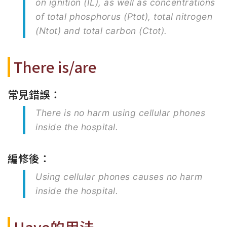
on ignition (IL), as well as concentrations
of total phosphorus (Ptot), total nitrogen
(Ntot) and total carbon (Ctot).
There is/are
常見錯誤：
There is no harm using cellular phones
inside the hospital.
編修後：
Using cellular phones causes no harm
inside the hospital.
Have的用法