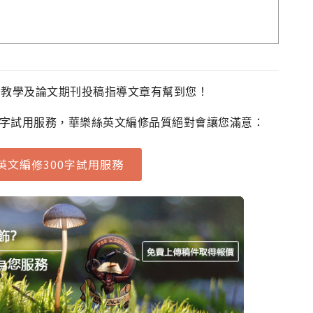
法教學及論文期刊投稿指導文章有幫到您！
0字試用服務，華樂絲英文編修品質絕對會讓您滿意：
英文編修300字試用服務