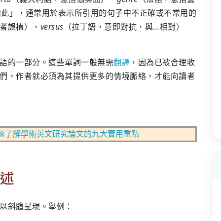
如此」，通常用於表示所引用的句子中不正確或不常用的
者誤植）、
versus
（拉丁語，意即對抗，與…相對）
語的一部分。這些單詞一般無需
翻譯
，因為已被合理收
們，作者就必須為其提供更多的情境脈絡，才能向讀者
速了解學術英文研究論文的九大實用重點
述
以斜體呈現。舉例：