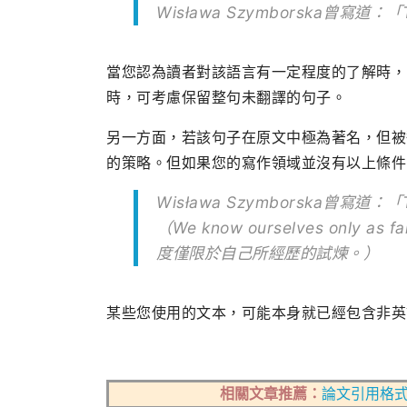
Wisława Szymborska曾寫道：「Tyle
當您認為讀者對該語言有一定程度的了解時，
時，可考慮保留整句未翻譯的句子。
另一方面，若該句子在原文中極為著名，但被
的策略。但如果您的寫作領域並沒有以上條件
Wisława Szymborska曾寫道：「Tyle
（We know ourselves only as
度僅限於自己所經歷的試煉。）
某些您使用的文本，可能本身就已經包含非英
相關文章推薦：
論文引用格