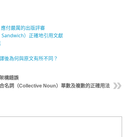
、應付嚴厲的出版評審
 Sandwich）正確地引用文獻
異
英翻譯後為何與原文有所不同？
架構錯誤
名詞（Collective Noun）單數及複數的正確用法