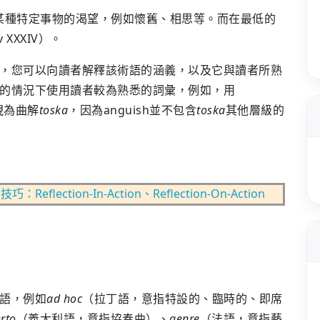
某種特定事物的渴望，例如懷舊、相思等。而在最低的
XXXIV）。
，您可以向讀者解釋該術語的涵義，以及它與讀者所熟
的情況下使用讀者較為熟悉的詞彙，例如，用
視為曲解
toska
，因為anguish並不包含
toska
其他層級的
ection-In-Action、Reflection-On-Action
語，例如
ad hoc
（拉丁語，意指特設的、臨時的、即席
rto
（義大利語，意指協奏曲）、
genre
（法語，意指藝