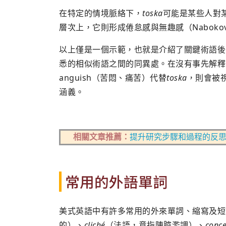
在特定的情境脈絡下，
toska
可能是某些人對
層次上，它則形成倦怠感與無趣感（Nabokov 
以上僅是一個示範，也就是介紹了關鍵術語後
悉的相似術語之間的同異處。在沒有事先解釋
anguish（苦悶、痛苦）代替
toska
，則會被
涵義。
相關文章推薦：
提升研究步驟和過程的反思技巧：Refl
常用的外語單詞
美式英語中有許多常用的外來單詞、縮寫及短
的）、
cliché
（法語，意指陳腔濫調）、
conce