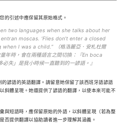
您的引述中應保留其原始格式。
en two languages when she talks about her
 entran moscas.
‘Flies don’t enter a closed
aring when I was a child.” （格洛麗亞．安札杜爾
到自己的童年時，會在兩種語言之間切換：『
En boca
多必失」是我小時候一直聽到的一諺語。』
候聽到的諺語的英語翻譯。請留意她保留了該西班牙語諺語
以斜體呈現。她還提供了諺語的翻譯，以使本來可能不
彙與短語時，應保留原始的外語，以斜體呈現（若為整
是否提供翻譯以協助讀者進一步理解其涵義。