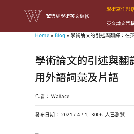
學術寫作部
華樂絲學術英文編修
英文論文架
Home
»
Blog
»
學術論文的引述與翻譯：在
學術論文的引述與翻
用外語詞彙及片語
作者： Wallace
發布日期： 2021 / 4 / 1,
3006
人已瀏覽