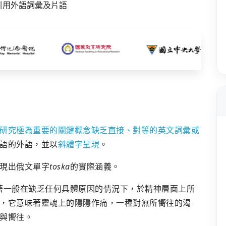
研究極為重要的關鍵概念缺乏直接、對等的英文詞彙或
語的外語，並以
斜體字呈現
。
現出俄文單字
toska
的實際涵義。
著一般在缺乏任何具體原因的情況下，於精神層面上所
，它意味著靈魂上的隱隱作痛，一種對無所嚮往的渴
與嚮往。