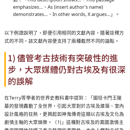
emphasizes…、As (insert author’s name)
demonstrates…、In other words, X argues…」。
以下例證說明了，即便引用相同的文獻內容，隨著詮釋方
式的不同，該文獻內容便支持了兩種截然不同的論點。
1) 儘管考古技術有突破性的進
步，大眾媒體仍對古埃及有很深
的誤解
在Terry等學者的世界史教科書中提到：「圖坦卡門王陵
墓的發現轟動了全世界，引起大眾對於古埃及建築、室內
設計風格的狂熱，更興起如神鬼傳奇這類以古埃及文化為
劇情主軸的大眾娛樂。（1)」這種對古埃及的異國激情主