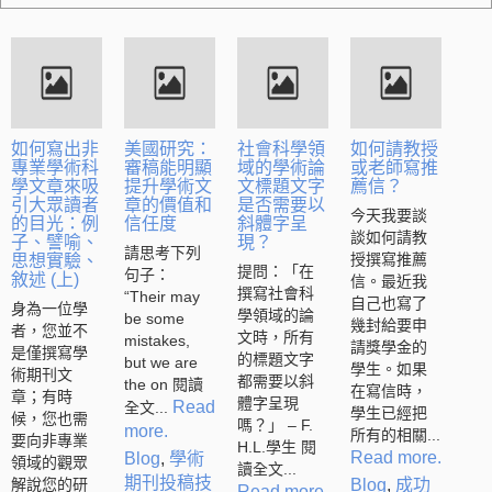
如何寫出非
美國研究：
社會科學領
如何請教授
專業學術科
審稿能明顯
域的學術論
或老師寫推
學文章來吸
提升學術文
文標題文字
薦信？
引大眾讀者
章的價值和
是否需要以
今天我要談
的目光：例
信任度
斜體字呈
談如何請教
子、譬喻、
現？
請思考下列
授撰寫推薦
思想實驗、
提問：「在
句子：
敘述 (上)
信。最近我
撰寫社會科
“Their may
自己也寫了
身為一位學
學領域的論
be some
幾封給要申
者，您並不
文時，所有
mistakes,
請獎學金的
是僅撰寫學
的標題文字
but we are
學生。如果
術期刊文
都需要以斜
the on 閱讀
在寫信時，
章；有時
體字呈現
Read
全文...
學生已經把
候，您也需
嗎？」 – F.
more.
所有的相關...
要向非專業
H.L.學生 閱
Read more.
Blog
,
學術
領域的觀眾
讀全文...
期刊投稿技
解說您的研
Blog
,
成功
Read more.