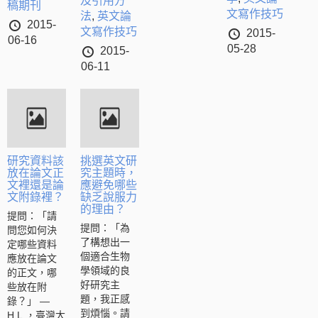
及引用方
稿期刊
文寫作技巧
法
,
英文論
2015-
文寫作技巧
2015-
06-16
05-28
2015-
06-11
研究資料該
挑選英文研
放在論文正
究主題時，
文裡還是論
應避免哪些
文附錄裡？
缺乏說服力
的理由？
提問：「請
提問：「為
問您如何決
了構想出一
定哪些資料
個適合生物
應放在論文
學領域的良
的正文，哪
好研究主
些放在附
題，我正感
錄？」 —
到煩惱。請
H.L.，臺灣大