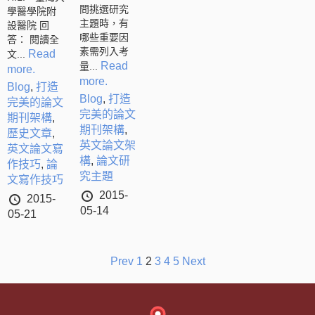
問挑選研究
學醫學院附
主題時，有
設醫院 回
哪些重要因
答： 閱讀全
素需列入考
Read
文...
Read
量...
more.
more.
Blog
,
打造
Blog
,
打造
完美的論文
完美的論文
期刊架構
,
期刊架構
,
歷史文章
,
英文論文架
英文論文寫
構
,
論文研
作技巧
,
論
究主題
文寫作技巧
2015-
2015-
05-14
05-21
文
Prev
1
2
3
4
5
Next
章
分
頁