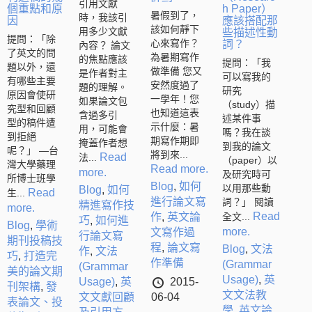
引用文獻
個重點和原
h Paper）
暑假到了，
時，我該引
因
應該搭配那
該如何靜下
用多少文獻
些描述性動
提問：「除
心來寫作？
詞？
內容？ 論文
了英文的問
為暑期寫作
的焦點應該
提問：「我
題以外，還
做準備 您又
是作者對主
可以寫我的
有哪些主要
安然度過了
題的理解。
研究
原因會使研
一學年！您
如果論文包
（study）描
究型和回顧
也知道這表
含過多引
述某件事
型的稿件遭
示什麼：暑
用，可能會
嗎？我在談
到拒絕
期寫作期即
掩蓋作者想
到我的論文
呢？」 —台
將到來...
Read
法...
（paper）以
灣大學藥理
Read more.
more.
及研究時可
所博士班學
Blog
,
如何
以用那些動
Blog
,
如何
Read
生...
進行論文寫
詞？」 閱讀
精進寫作技
more.
Read
作
,
英文論
全文...
巧
,
如何進
Blog
,
學術
more.
文寫作過
行論文寫
期刊投稿技
程
,
論文寫
Blog
,
文法
作
,
文法
巧
,
打造完
作準備
(Grammar
(Grammar
美的論文期
Usage)
,
英
Usage)
,
英
2015-
刊架構
,
發
文文法教
文文獻回顧
06-04
表論文、投
學
,
英文論