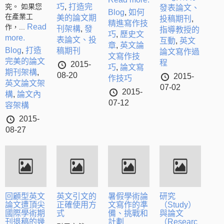
究。 如果您
巧
,
打造完
發表論文、
Blog
,
如何
在產業工
美的論文期
投稿期刊
,
精進寫作技
Read
作，...
刊架構
,
發
指導教授的
巧
,
歷史文
more.
表論文、投
互動
,
英文
章
,
英文論
Blog
,
打造
稿期刊
論文寫作過
文寫作技
完美的論文
程
2015-
巧
,
論文寫
期刊架構
,
08-20
2015-
作技巧
英文論文架
07-02
2015-
構
,
論文內
07-12
容架構
2015-
08-27
回顧型英文
英文引文的
暑假學術論
研究
論文遭頂尖
正確使用方
文寫作的準
（Study）
國際學術期
式
備、挑戰和
與論文
刊退稿的幾
計劃
（Researc