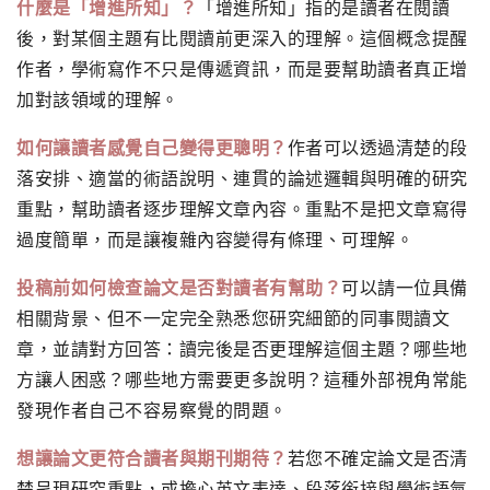
什麼是「增進所知」？
「增進所知」指的是讀者在閱讀
後，對某個主題有比閱讀前更深入的理解。這個概念提醒
作者，學術寫作不只是傳遞資訊，而是要幫助讀者真正增
加對該領域的理解。
如何讓讀者感覺自己變得更聰明？
作者可以透過清楚的段
落安排、適當的術語說明、連貫的論述邏輯與明確的研究
重點，幫助讀者逐步理解文章內容。重點不是把文章寫得
過度簡單，而是讓複雜內容變得有條理、可理解。
投稿前如何檢查論文是否對讀者有幫助？
可以請一位具備
相關背景、但不一定完全熟悉您研究細節的同事閱讀文
章，並請對方回答：讀完後是否更理解這個主題？哪些地
方讓人困惑？哪些地方需要更多說明？這種外部視角常能
發現作者自己不容易察覺的問題。
想讓論文更符合讀者與期刊期待？
若您不確定論文是否清
楚呈現研究重點，或擔心英文表達、段落銜接與學術語氣