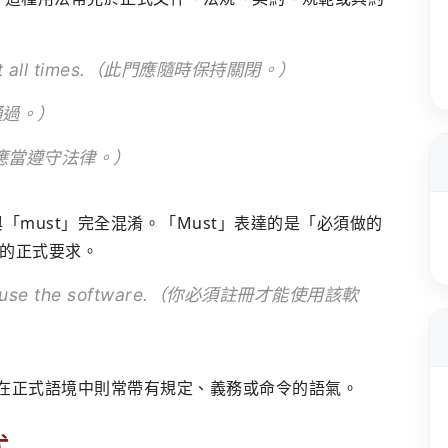
sed at all times.（此門應隨時保持關閉。）
得通過。）
w.（你應當遵守法律。）
與「must」完全混淆。「Must」表達的是「必須做的
的正式要求。
le to use the software.（你必須註冊才能使用該軟
l」在正式語境中則常帶有規定、義務或命令的語氣。
式