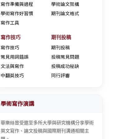
寫作準備與過程
學術論文架構
學術寫作好習慣
期刊論文格式
寫作工具
寫作技巧
期刊投稿
寫作技巧
期刊投稿
常見用詞錯誤
投稿常見問題
文法與寫作
投稿成功秘訣
中翻英技巧
同行評審
學術寫作演講
華樂絲曾受邀至多所大學與研究機構分享學術
英文寫作、論文投稿與國際期刊溝通相關主
題。