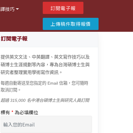
訂閱電子報
翻譯技巧
上傳稿件取得報價
訂閱電子報
提供英文文法、中英翻譯、英文寫作技巧以及
碩博士生涯規劃等內容，專為台灣碩博士生與
研究者整理實用學術寫作資訊。
每週自動寄送至您指定的 Email 信箱，您可隨時
取消訂閱。
超過 315,000 名中港台碩博士生與研究人員訂閱
標有
*
為必填欄位