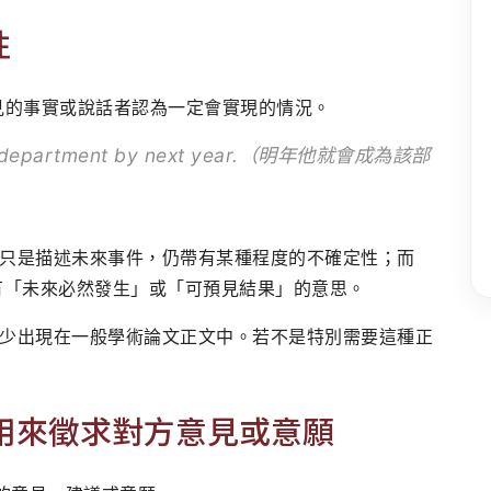
性
預見的事實或說話者認為一定會實現的情況。
 the department by next year.（明年他就會成為該部
只是描述未來事件，仍帶有某種程度的不確定性；而
帶有「未來必然發生」或「可預見結果」的意思。
少出現在一般學術論文正文中。若不是特別需要這種正
ld」用來徵求對方意見或意願