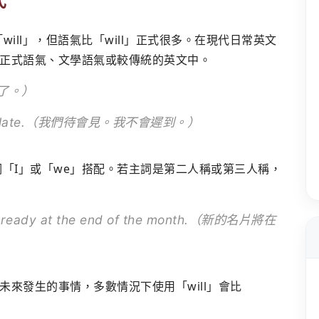
will」，但語氣比「will」正式很多。在現代日常英文
正式語氣、文學語氣或較傳統的英文中。
道了。）
han’t be late.（我們待會見。我不會遲到。）
主詞「I」或「we」搭配。若主詞是第二人稱或第三人稱，
be ready at the end of the month.（新的名片將在
來發生的事情，多數情況下使用「will」會比