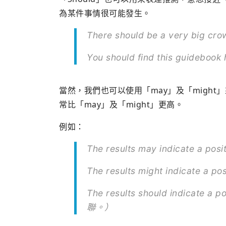
為某件事情很可能發生。
There should be a very big
You should find this gui
當然，我們也可以使用「may」及「might
常比「may」及「might」更高。
例如：
The results may indicate a
The results might indicate
The results should indicate
聯。）