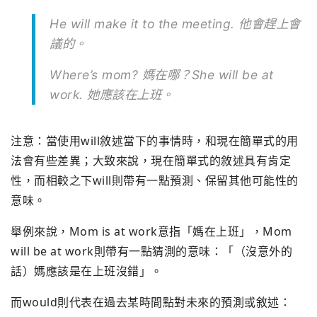
He will make it to the meeting. 他會趕上會
議的。
Where’s mom? 媽在哪？She will be at
work. 她應該在上班。
注意：當使用will敘述當下的事情時，和現在簡單式的用
法會有些差異；大致來說，現在簡單式的敘述具有肯定
性，而相較之下will則帶有一點預測、保留其他可能性的
意味。
舉例來說，Mom is at work意指「媽在上班」，Mom
will be at work則帶有一點猜測的意味：「（沒意外的
話）媽應該是在上班沒錯」。
而would則代表在過去某時間點對未來的預測或敘述：