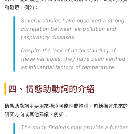
和發現，例如：
Several studies have observed a strong
correlation between air pollution and
respiratory diseases.
Despite the lack of understanding of
these variables, they have been verified
as influential factors of temperature.
四、情態助動詞的介紹
情態助動詞主要用來描述可能性或推測，包括描述未來的
研究方向或其他建議，例如：
The study findings may provide a further