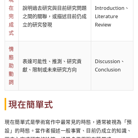
在
說明過去研究與目前研究問題
Introduction、
完
之間的關聯，或描述目前仍成
Literature
成
立的研究發現
Review
式
情
態
表達可能性、推測、研究貢
Discussion、
助
獻、限制或未來研究方向
Conclusion
動
詞
現在簡單式
現在簡單式是學術寫作中最常見的時態，通常被視為「預
設」的時態。當作者描述一般事實、目前仍成立的知識、