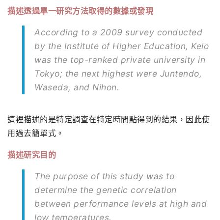
描述透過單一研究方法取得的數據或發現
According to a 2009 survey conducted
by the Institute of Higher Education, Keio
was the top-ranked private university in
Tokyo; the next highest were Juntendo,
Waseda, and Nihon.
這裡描述的是特定調查在特定時間點得到的結果，因此使
用過去簡單式。
描述研究目的
The purpose of this study was to
determine the genetic correlation
between performance levels at high and
low temperatures.