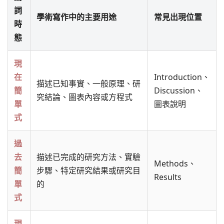
詞
學術寫作中的主要用途
常見出現位置
時
態
現
在
Introduction、
描述已知事實、一般原理、研
簡
Discussion、
究結論、圖表內容或方程式
單
圖表說明
式
過
去
描述已完成的研究方法、實驗
Methods、
簡
步驟、特定研究結果或研究目
Results
單
的
式
現