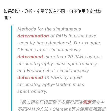
如果測定、分析、定量間沒有不同，何不使用測定就好
呢？
Methods for the simultaneous
determination
of PAHs in urine have
recently been developed. For example,
Clemens et al. simultaneously
determined
more than 20 PAHs by gas
chromatography–mass spectrometry,
and Federici et al. simultaneously
determined
13 PAHs by liquid
chromatography–tandem mass
spectrometry.
（過去研究已經開發了多種可同時
測定
尿液中
不同PAH的方法，Clemens等人使用氣相層析