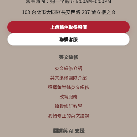
營業時間：週一至週五 9:00AM–6:00PM
103 台北市大同區長安西路 287 號 6 樓之 8
上傳稿件取得報價
聯繫客服
英文編修
英文編修介紹
英文編修團隊介紹
選擇華樂絲英文編修
改寫服務
追蹤修訂教學
我們修正的英文錯誤
翻譯與 AI 支援