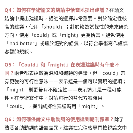
Q4：如何在學術論文的結論中恰當地提出建議？
在論文
結論中提出建議時，語氣的選擇非常重要。對於確定性較
高的建議，使用「should」；對於較為試探性的未來研究
方向，使用「could」或「might」更為恰當。避免使用
「had better」或過於絕對的語氣，以符合學術寫作謹慎
客觀的規範。
Q5：「Could」和「might」在表達建議時有什麼不
同？
兩者都表達較為溫和和婉轉的建議，但「could」帶
有更強的可行性意味——表示這是一個可以實現的選項；
「might」則更帶有不確定性——表示這只是一種可能
性。在學術寫作中，討論可行的替代方案時用
「could」，提出試探性建議時用「might」。
Q6：如何確保論文中助動詞的使用達到期刊標準？
除了
熟悉各助動詞的語氣差異，建議在完稿後專門檢視論文中