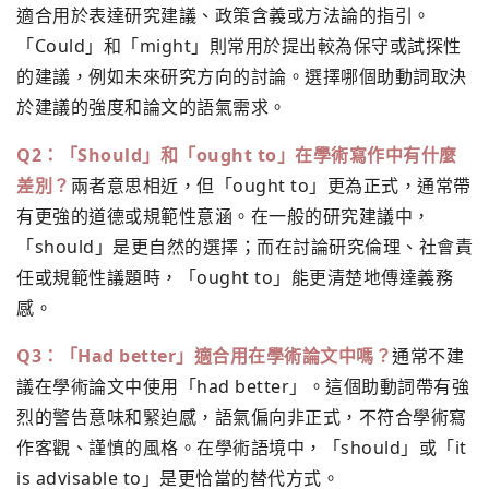
適合用於表達研究建議、政策含義或方法論的指引。
「Could」和「might」則常用於提出較為保守或試探性
的建議，例如未來研究方向的討論。選擇哪個助動詞取決
於建議的強度和論文的語氣需求。
Q2：「Should」和「ought to」在學術寫作中有什麼
差別？
兩者意思相近，但「ought to」更為正式，通常帶
有更強的道德或規範性意涵。在一般的研究建議中，
「should」是更自然的選擇；而在討論研究倫理、社會責
任或規範性議題時，「ought to」能更清楚地傳達義務
感。
Q3：「Had better」適合用在學術論文中嗎？
通常不建
議在學術論文中使用「had better」。這個助動詞帶有強
烈的警告意味和緊迫感，語氣偏向非正式，不符合學術寫
作客觀、謹慎的風格。在學術語境中，「should」或「it
is advisable to」是更恰當的替代方式。