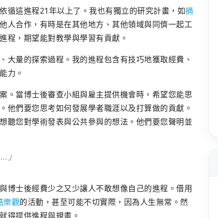
依循這進程21年以上了。我也有獨立的研究計畫，如
摘
他人合作，有時是在其他地方、其他領域與同儕一起工
進程，期望能對教學與學習有貢獻。
、大量的探索過程。我的進程包含有技巧地獲取經費、
能力。
案。當博士後審查小組與雇主提供機會時，希望您能思
。他們要您思考如何發展學者職涯以及打算做的貢獻。
想聽您對學術發表與公共參與的想法。他們要您聲明並
…」
與博士後經費少之又少讓人不敢想像自己的進程。借用
酷樂觀
的活動，甚至可能不切實際，因為人生無常。然
就得提供進程與規畫。