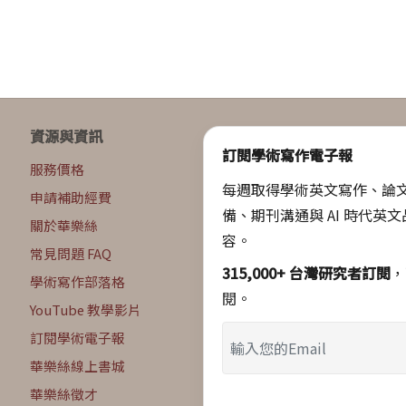
資源與資訊
訂閱學術寫作電子報
服務價格
每週取得學術英文寫作、論
申請補助經費
備、期刊溝通與 AI 時代英
關於華樂絲
容。
常見問題 FAQ
315,000+ 台灣研究者訂閱
，
學術寫作部落格
閱。
YouTube 教學影片
訂閱學術電子報
華樂絲線上書城
華樂絲徵才