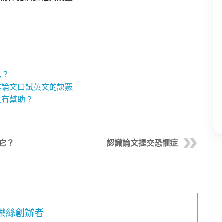
己？
博士畢業論文口試英文的訣竅
文有幫助？
它？
認識論文提交恐懼症
 - 華樂絲創辦者