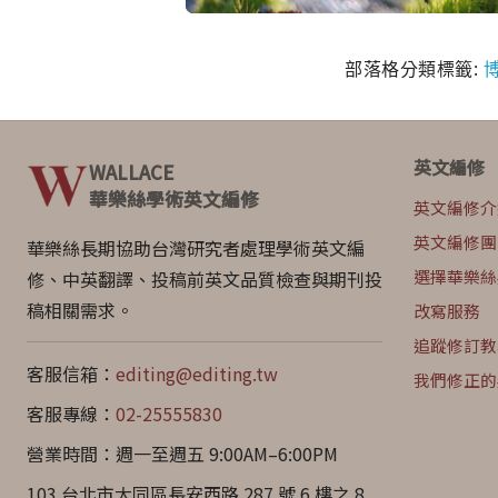
部落格分類標籤:
英文編修
WALLACE
華樂絲學術英文編修
英文編修介
英文編修團
華樂絲長期協助台灣研究者處理學術英文編
選擇華樂絲
修、中英翻譯、投稿前英文品質檢查與期刊投
稿相關需求。
改寫服務
追蹤修訂教
客服信箱：
editing@editing.tw
我們修正的
客服專線：
02-25555830
營業時間：週一至週五 9:00AM–6:00PM
103 台北市大同區長安西路 287 號 6 樓之 8