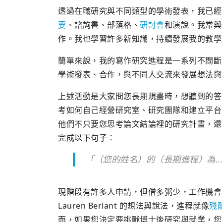
透過在職研究與不同類型的學術發表，我已經
要
、諮詢書、部落格、
研討會
和演說。我常與
作。我也學習許多新知識，持續發展我的教學
簡單來說，我的寫作研究進程是一系列不間斷
學術發表、合作，與不同人交流來發展想法與
上述活動是大家問您長期規畫時，想聽到的答
考如何自己經營研究室、研究團隊和建立平台
他們不只要您思考論文結論裡的研究計畫，還
完成以下句子：
「（您的姓名）的（長期進程）為…
現階段有許多人申請，但僧多粥少，工作機會
Lauren Berlant 的想法與說法，進程就像
殘
而，如果您決定要挑戰博士後研究與就業，您