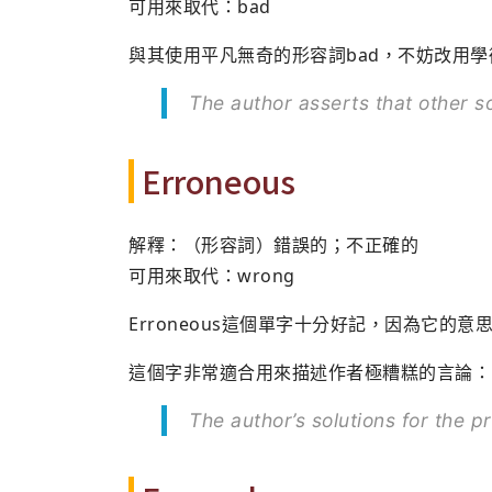
可用來取代：bad
與其使用平凡無奇的形容詞bad，不妨改用學術水
The author asserts that other s
Erroneous
解釋：（形容詞）錯誤的；不正確的
可用來取代：wrong
Erroneous這個單字十分好記，因為它的意
這個字非常適合用來描述作者極糟糕的言論：
The author’s solutions for the 