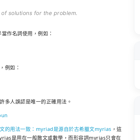
of solutions for the problem.
多半當作名詞使用，例如：
，例如：
許多人誤認是唯一的正確用法。
oun
的用法一致：myriad是源自於古希臘文myrias
，這
ias是用在一般散文或數學，而形容詞myrias只會在