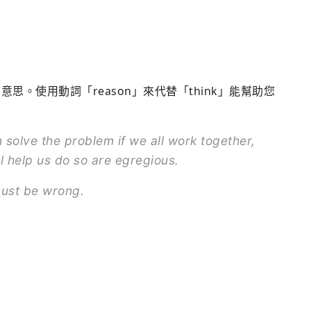
的意思。使用動詞「reason」來代替「think」能幫助您
 solve the problem if we all work together,
l help us do so are egregious.
ust be wrong.