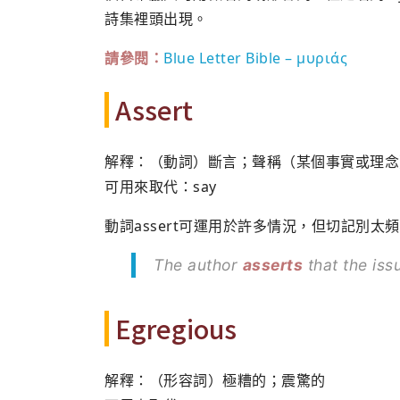
詩集裡頭出現。
請參閱：
Blue Letter Bible – μυριάς
Assert
解釋：（動詞）斷言；聲稱（某個事實或理念
可用來取代：say
動詞assert可運用於許多情況，但切記別
The author
asserts
that the issu
Egregious
解釋：（形容詞）極糟的；震驚的