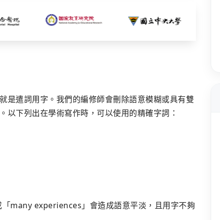
就是遣詞用字。我們的編修師會刪除語意模糊或具有雙
。以下列出在學術寫作時，可以使用的精確字詞：
」或「many experiences」會造成語意平淡，且用字不夠