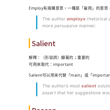
Employ有兩種意思，一種是「雇用」的意
The author
employs
rhetorical 
more persuasive manner.
Salient
解釋：（形容詞）顯著的；重要的
可用來取代：important
Salient可以用來代替「main」或「impo
The author’s most
salient
soluti
assert that her suggestions woul