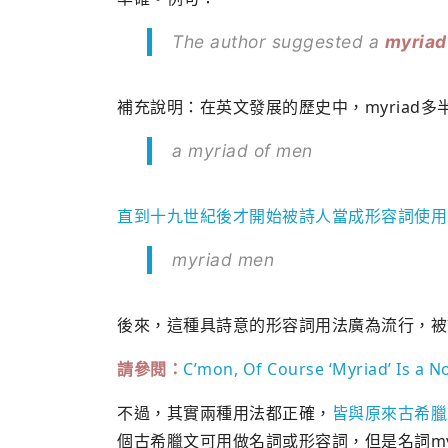
The author suggested a
myriad
補充說明：在英文發展的歷史中，myriad
a myriad of men
直到十九世紀後才開始被詩人當成形容詞使用
myriad men
後來，這種具詩意的形容詞用法廣為流行，被
請參閱：
C’mon, Of Course ‘Myriad’ Is a N
不過，其實兩種用法都正確，
皆與原來古希臘文
個古希臘文可用做名詞或形容詞，但是名詞myr