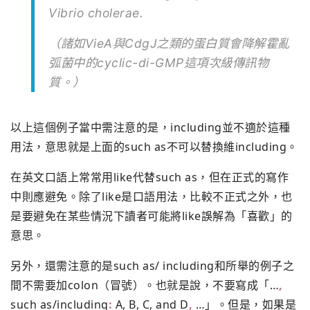
Vibrio cholerae
.
（諸如VieA與CdgJ之類的蛋白質會降解霍亂
弧菌中的cyclic-di-GMP這項次級傳訊物
質。）
以上這個例子當中需注意的是，including並不適於這種
用法，意思就是上面的such as不可以替換維including。
在英文口語上常常用like代替such as，但在正式的寫作
中則應避免。除了like是口語用法，比較不正式之外，也
是要避免在某些情況下讀者可能將like誤解為「喜歡」的
意思。
另外，還需注意的是such as/ including和所舉的例子之
間不需要加colon（冒號）。也就是說，不要寫成「…
,
such as/including
:
A, B, C, and D
,
…」。但是，如果是