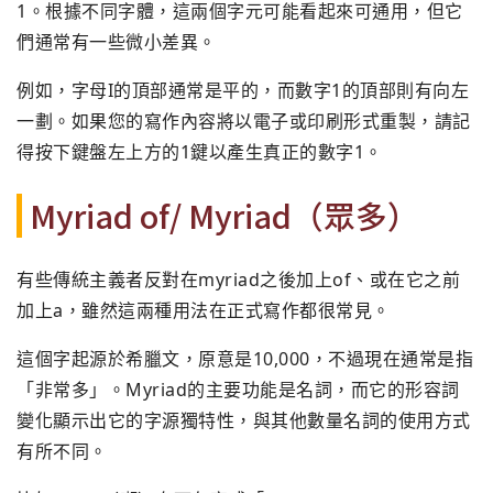
1。根據不同字體，這兩個字元可能看起來可通用，但它
們通常有一些微小差異。
例如，字母I的頂部通常是平的，而數字1的頂部則有向左
一劃。如果您的寫作內容將以電子或印刷形式重製，請記
得按下鍵盤左上方的1鍵以產生真正的數字1。
Myriad of/ Myriad（眾多）
有些傳統主義者反對在myriad之後加上of、或在它之前
加上a，雖然這兩種用法在正式寫作都很常見。
這個字起源於希臘文，原意是10,000，不過現在通常是指
「非常多」。Myriad的主要功能是名詞，而它的形容詞
變化顯示出它的字源獨特性，與其他數量名詞的使用方式
有所不同。