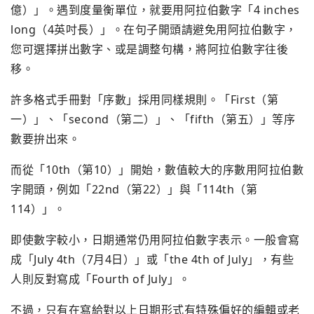
億）」。遇到度量衡單位，就要用阿拉伯數字「4 inches
long（4英吋長）」。在句子開頭請避免用阿拉伯數字，
您可選擇拼出數字、或是調整句構，將阿拉伯數字往後
移。
許多格式手冊對「序數」採用同樣規則。「First（第
一）」、「second（第二）」、「fifth（第五）」等序
數要拚出來。
而從「10th（第10）」開始，數值較大的序數用阿拉伯數
字開頭，例如「22nd（第22）」與「114th（第
114）」。
即使數字較小，日期通常仍用阿拉伯數字表示。一般會寫
成「July 4th（7月4日）」或「the 4th of July」，有些
人則反對寫成「Fourth of July」。
不過，只有在寫給對以上日期形式有特殊偏好的編輯或老