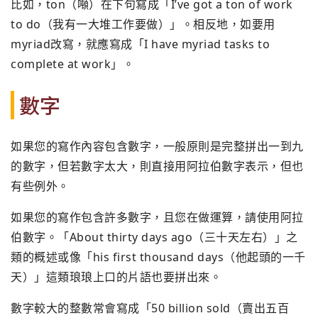
比如，ton（噸）在下句寫成「I’ve got a ton of work
to do（我有一大堆工作要做）」。相反地，如要用
myriad改寫，就應寫成「I have myriad tasks to
complete at work」。
數字
如果您的寫作內容包含數字，一般原則是完整拼出一到九
的數字，但若數字太大，則直接用阿拉伯數字表示，但也
有些例外。
如果您的寫作包含許多數字，且您在做運算，請使用阿拉
伯數字。「About thirty days ago（三十天左右）」之
類的概述或像「his first thousand days（他起頭的一千
天）」這類琅琅上口的片語也要拼出來。
數字較大的整數常會寫成「50 billion sold（賣出五百