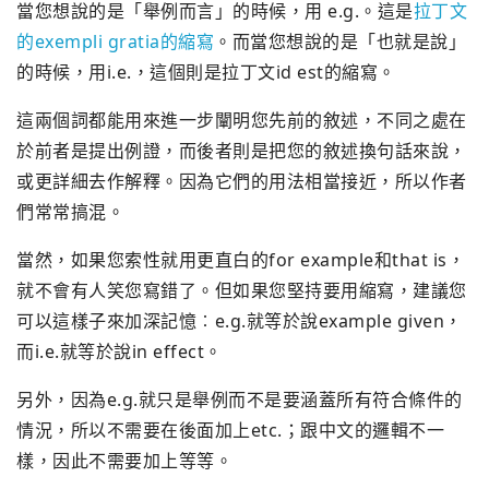
當您想說的是「舉例而言」的時候，用 e.g.。這是
拉丁文
的exempli gratia的縮寫
。而當您想說的是「也就是說」
的時候，用i.e.，這個則是拉丁文id est的縮寫。
這兩個詞都能用來進一步闡明您先前的敘述，不同之處在
於前者是提出例證，而後者則是把您的敘述換句話來說，
或更詳細去作解釋。因為它們的用法相當接近，所以作者
們常常搞混。
當然，如果您索性就用更直白的for example和that is，
就不會有人笑您寫錯了。但如果您堅持要用縮寫，建議您
可以這樣子來加深記憶︰e.g.就等於說example given，
而i.e.就等於說in effect。
另外，因為e.g.就只是舉例而不是要涵蓋所有符合條件的
情況，所以不需要在後面加上etc.；跟中文的邏輯不一
樣，因此不需要加上等等。