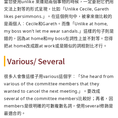
當您使用unlike 來連結兩個事物的時候，一定要把它們用
文法上對等的形式呈現，比如「Unlike Cecile, Gareth
likes persimmons.」。在這個例句中，被拿來做比較的
是兩個人︰Cecile和Gareth。而像「Unlike at home,
my boss won’t let me wear sandals.」這樣的句子則是
錯的，因為at home和my boss在詞性上並不對等。您得
把at home改成跟at work或是類似的詞相對比才行。
Various/ Several
很多人會像這樣子用various這個字︰「She heard from
various of the committee members that they
wanted to cancel the next meeting.」。要改成
several of the committee members比較好；再者，因
members是很明確的可數複數名詞，使用several修飾是
最適合的。