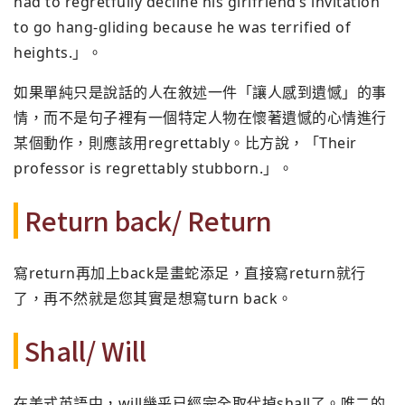
had to regretfully decline his girlfriend’s invitation
to go hang-gliding because he was terrified of
heights.」。
如果單純只是說話的人在敘述一件「讓人感到遺憾」的事
情，而不是句子裡有一個特定人物在懷著遺憾的心情進行
某個動作，則應該用regrettably。比方說，「Their
professor is regrettably stubborn.」。
Return back/ Return
寫return再加上back是畫蛇添足，直接寫return就行
了，再不然就是您其實是想寫turn back。
Shall/ Will
在美式英語中，will幾乎已經完全取代掉shall了。唯二的