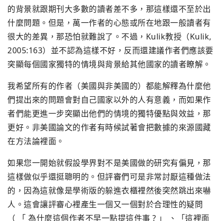
的背景就跟期刊大多數的讀者差不多，那這樣還不至於出
什麼問題。但是，萬一作者的心態或所在地跟一般讀者有
很大的差異，那恐怕就難說了。不過，Kulik教授（Kulik,
2005:163）並不認為這樣不好，反而還建議作者們應該要
突顯每個國家獨特的情境與背景給其他國家的讀者瞭解。
我希望所有的作者（美國與非美國的）都能解釋為什麼他
們提出來的問題會對自己國家以外的人有意義，而如果作
者們能更進一步突顯出他們的情境的獨特優點與效益，那
更好。非美國論文的作者有時候試著會把數據的來源國藏
在方法論裡面。
如果您一開始就假設學界對不是美國做的研究有偏見，那
這樣做似乎還挺聰明的。但評審們可是非常討厭這種做法
的，因為這就像是學術版的躲進衣櫃裡然後突然跳出來嚇
人。這會讓評審心裡產生一個又一個對於合理性的疑問
（ 「 為什麼這個作者不早一點提這件事 ? 」 、「這裡面