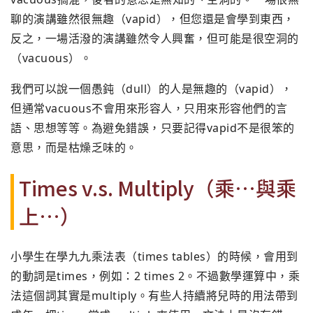
聊的演講雖然很無趣（vapid），
但您還是會學到東西，
反之，一場活潑的演講雖然令人興奮，
但可能是很空洞的
（vacuous）。
我們可以說一個愚鈍（
dull）的人是無趣的（vapid），
但通常vacuous不會用來形容人，只用來形容他們的言
語、
思想等等。為避免錯誤，只要記得vapid不是很笨的
意思，
而是枯燥乏味的。
Times v.s. Multiply（乘…與乘
上…）
小學生在學九九乘法表（times tables）的時候，會用到
的動詞是times，例如：2 times 2。不過數學運算中，乘
法這個詞其實是multiply。
有些人持續將兒時的用法帶到