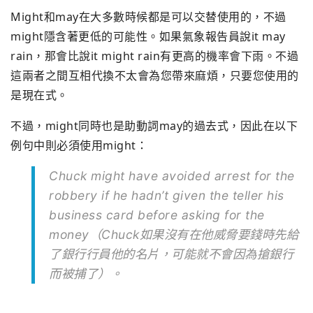
Might和may在大多數時候都是可以交替使用的，
不過
might隱含著更低的可能性。如果氣象報告員說it may
rain，那會比說it might rain有更高的機率會下雨。
不過
這兩者之間互相代換不太會為您帶來麻煩，
只要您使用的
是現在式。
不過，might同時也是助動詞may的過去式，
因此在以下
例句中則必須使用might：
Chuck might have avoided arrest for the
robbery if he hadn’t given the teller his
business card before asking for the
money（
Chuck如果沒有在他威脅要錢時先給
了銀行行員他的名片，
可能就不會因為搶銀行
而被捕了）。