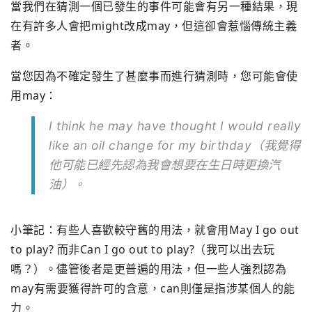
當我們在猜測一個已發生的事件可能會有另一種結果，
現
在有許多人會把might改成may，
但這卻會惹惱傳統主義
者。
當您因為不確定發生了甚麼事而進行猜測時，您可能會使
用may：
I think he may have thought I would really
like an oil change for my birthday（
我覺得
他可能已經先認為我會想要在生日時更換汽
油）。
小筆記：
有些人喜歡較守舊的用法，就會用May I go out
to play? 而非Can I go out to play?（我可以出去玩
嗎？）。儘管後者是更普遍的用法，
但一些人強烈認為
may有需要獲得許可的含意，
can則僅是指涉某個人的能
力。