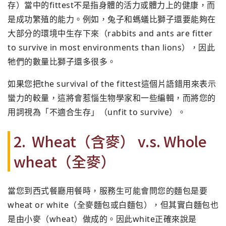
存）
當中的fittest不是指身體的活力或體力上的健康，
而
是成功繁殖的能力。例如，
兔子和螞蟻比獅子還要能夠在
大部分的環境中生存下來（
rabbits and ants are fitter
to survive in most environments than lions），因此
牠們的數量比獅子還多很多。
如果您把the survival of the fittest這個片語錯用來表示
蠻力的較量，
這將會惹惱生物學家和一些編輯，而將您的
用詞視為「不適合生存」
（unfit to survive）。
2. Wheat（含麥） v.s. Whole
wheat（全麥）
當您到西式餐廳用餐時，服務生可能會問您的麵包是要
wheat or white（全麥麵包或白麵包），但其實白麵包也
是由小麥（
wheat）做成的。因此white正確來說是