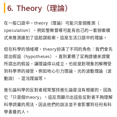
6. Theory（理論）
在一般口語中，theory（理論）可能只是個推測（
speculation），
例如警察督導可能有自己的一套辦案模
式來推測誰犯了這起謀殺案，
這是生活口語中的理論。
但在科學的領域裡，theory扮演了不同的角色：
我們會先
提出假設（hypotheses），
直到累積了足夠證據來證實
所提出的假設，讓理論得以成立，
也就是對現象的解釋受
到科學界的接受，例如地心引力理論、
光的波動理論（波
動說）、混沌理論等。
進化論科學的反對者經常堅持進化論是沒有根據的，因為
它「
只是個theory」。
這反而顯示出這些反對者不夠理解
科學詞彙的用法，
因此他們的說法並不會影響到任何有科
學素養的人。