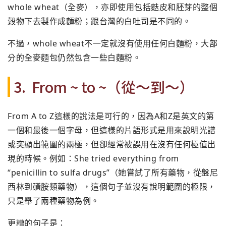
whole wheat（全麥），
亦即使用包括麩皮和胚芽的整個
穀物下去製作成麵粉；
跟台灣的白吐司是不同的。
不過，whole wheat不一定就沒有使用任何白麵粉，
大部
分的全麥麵包仍然包含一些白麵粉。
3. From ~ to ~（從～到～）
From A to Z這樣的說法是可行的，
因為A和Z是英文的第
一個和最後一個字母，
但這樣的片語形式是用來說明光譜
或突顯出範圍的兩極，
但卻經常被誤用在沒有任何極值出
現的時候。例如：She tried everything from
“penicillin to sulfa drugs”（她嘗試了所有藥物，從盤尼
西林到磺胺類藥物），
這個句子並沒有說明範圍的極限，
只是舉了兩種藥物為例。
更糟的句子是：