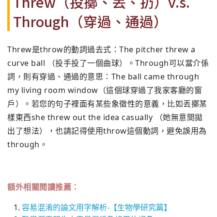
Threw（投擲、丟、扔）v.s.
Through（穿過、通過）
Threw是throw的動詞過去式：The pitcher threw a
curve ball （投手投了一個曲球）。Through可以當介係
詞，則有穿過、通過的意思：The ball came through
my living room window（這個球穿過了我家客廳的窗
戶）。若您的句子裡面有某些象徵性的意義，比如丟擲某
樣東西she threw out the idea casually （她無意間拋
出了想法），也請記得使用throw這個動詞，避免誤用為
through。
額外相關閱讀推薦：
容易混淆的論文用字解析-【生物學研究篇】