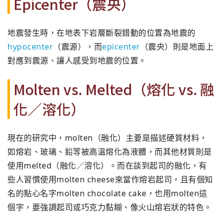
Epicenter（震央）
地震發生時，在地表下岩層斷裂錯動的位置為地震的
hypocenter
（震源），而
epicenter
（震央）則是地面上
對應到震源、讓人感受到地震的位置。
Molten vs. Melted（熔化 vs. 融
化／溶化）
現在的研究中，molten（融化）主要是描述硬質材料，
如熔岩、玻璃、鉛等被高溫熔化為液體，而其他材質則是
使用melted（融化／溶化）。而在談到起司的融化，有
些人習慣使用molten cheese來當作熔岩起司，且有個知
名的點心名字molten chocolate cake，也用molten這
個字，要強調起司或巧克力黏糊、像火山熔岩狀的特色。