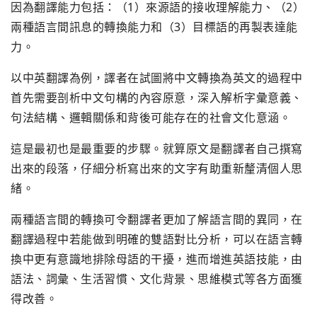
因為翻譯能力包括：（1）來源語的接收理解能力、（2）
兩種語言間訊息的轉換能力和（3）目標語的再製表達能
力。
以中英翻譯為例，譯者在試圖將中文轉換為英文的過程中
首先需要剖析中文句構的內容原意，深入解析字彙意義、
句法結構、邏輯關係和背後可能存在的社會文化意涵。
這是最初也是最重要的步驟。就算原文是翻譯者自己撰寫
出來的段落，仔細分析寫出來的文字有助重新釐清個人思
緒。
兩種語言間的轉換可令翻譯者更加了解語言間的異同，在
翻譯過程中若能做到明確的雙語對比分析，可以在語言轉
換中更有意識地排除母語的干擾，進而增進英語技能，由
語法、詞彙、生活習慣、文化背景、思維模式等各方面獲
得改善。