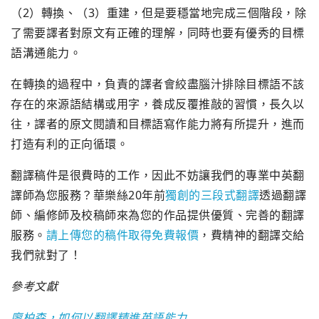
（2）轉換、（3）重建，但是要穩當地完成三個階段，除
了需要譯者對原文有正確的理解，同時也要有優秀的目標
語溝通能力。
在轉換的過程中，負責的譯者會絞盡腦汁排除目標語不該
存在的來源語結構或用字，養成反覆推敲的習慣，長久以
往，譯者的原文閱讀和目標語寫作能力將有所提升，進而
打造有利的正向循環。
翻譯稿件是很費時的工作，因此不妨讓我們的專業中英翻
譯師為您服務？華樂絲20年前
獨創的三段式翻譯
透過翻譯
師、編修師及校稿師來為您的作品提供優質、完善的翻譯
服務。
請上傳您的稿件取得免費報價
，費精神的翻譯交給
我們就對了！
參考文獻
廖柏森，如何以翻譯精進英語能力