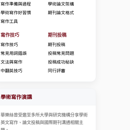
寫作準備與過程
學術論文架構
學術寫作好習慣
期刊論文格式
寫作工具
寫作技巧
期刊投稿
寫作技巧
期刊投稿
常見用詞錯誤
投稿常見問題
文法與寫作
投稿成功秘訣
中翻英技巧
同行評審
學術寫作演講
華樂絲曾受邀至多所大學與研究機構分享學術
英文寫作、論文投稿與國際期刊溝通相關主
題。