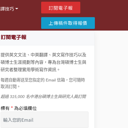
訂閱電子報
翻譯技巧
上傳稿件取得報價
訂閱電子報
提供英文文法、中英翻譯、英文寫作技巧以及
碩博士生涯規劃等內容，專為台灣碩博士生與
研究者整理實用學術寫作資訊。
每週自動寄送至您指定的 Email 信箱，您可隨時
取消訂閱。
超過 315,000 名中港台碩博士生與研究人員訂閱
標有
*
為必填欄位