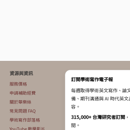
資源與資訊
訂閱學術寫作電子報
服務價格
每週取得學術英文寫作、論
申請補助經費
備、期刊溝通與 AI 時代英
關於華樂絲
容。
常見問題 FAQ
315,000+ 台灣研究者訂閱
，
學術寫作部落格
閱。
YouTube 教學影片