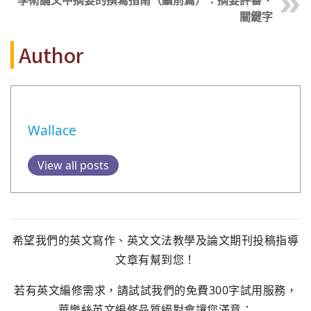
學術論文中摘要的撰寫指南（續前篇）：摘要評審、
關鍵字
Author
Wallace
View all posts
希望我們的英文寫作、英文文法教學及論文期刊投稿指導
文章有幫到您！
若有英文編修需求，請試試我們的免費300字試用服務，
華樂絲英文編修品質絕對會讓您滿意：