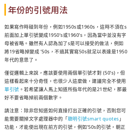
年份的引號用法
如果寫作時碰到年份，例如1950s或1960s，這時不須在s
前面加上單引號變成1950’s或1960’s，因為當中並沒有字
母被省略。雖然有人認為加了s是可以接受的做法，例如
將19省略掉變成 ’50s，不過其實寫50s就足以表達是1950
年代的意思了。
僅從邏輯上來說，應該要使用兩個單引號才對 (50’s)，
但
這樣看起來十分奇怪，也很少人這麼做，建議完全不使用
單引號
。
若希望讓人馬上知道所指年代的是21世紀，
那最
好不要省略掉前兩個數字。
請注意：
除非您知道如何直接打出正確的引號，
否則您可
能需要關掉文字處理器中的「
聰明引號smart quotes
」
功能，才能使出現在前方的引號，例如’
50s的引號，朝正