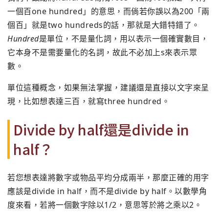
一個百one hundred」的意思，而倘若你誤以為200「兩
個百」
就是two hundreds的話，那就是大錯特錯了。
Hundred
是單位，不是量化詞，用以表示一個確實數目，
它本身不是需要量化的名詞，故此不必加上s來表示眾
數。
單位這種概念，如果無法掌握，建議還是直接以文字來呈
現，
比如想表達三百，就寫three hundred。
Divide by half還是divide in
half？
若您想表達將數字或物品平均分成兩半，
那麼正確的用字
應該是divide in half，而不是divide by half。以數學角
度來看，若將一個數字除以1/2，
意思等於將之乘以2。