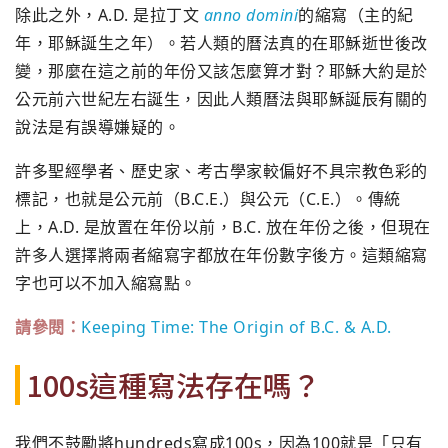
除此之外，A.D. 是拉丁文
anno domini
的縮寫（主的紀
年，耶穌誕生之年）。
若人類的曆法真的在耶穌逝世後改
變，
那麼在這之前的年份又該怎麼算才對？
耶穌大約是於
公元前六世紀左右誕生，
因此人類曆法與耶穌誕辰有關的
說法是有誤導嫌疑的。
許多聖經學者、歷史家、考古學家較偏好不具宗教色彩的
標記，
也就是公元前（B.C.E.）與公元（C.E.）。傳統
上，A.
D. 是放置在年份以前，B.C. 放在年份之後，
但現在
許多人選擇將兩者縮寫字都放在年份數字後方。
這類縮寫
字也可以不加入縮寫點。
請參閱：
Keeping Time: The Origin of B.C. & A.D.
100s這種寫法存在嗎？
我們不鼓勵將hundreds寫成100s，因為100就是「
只有