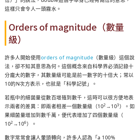
倍）」的說法，
double這個字本身已經有兩倍的意思，
這樣只會令人一頭霧水。
Orders of magnitude（數量
級）
許多人開始使用
orders of magnitude
（數量級）這個說
法，卻不知其意思為何。
這個概念來自科學界必須記錄十
分龐大的數字，
其數量級可能是前一數字的十倍大；常以
10的N次方表示，
也就是「科學記號」。
若瓶中的細菌量從數百增殖到數千，
這時可以很方便地表
2
3
示兩者的差異：即兩者相差一個數量級（10
→10
）。如
果細菌量增加到數千萬，便代表增加了四個數量級（
2
6
10
→10
）。
數字常常會讓人暈頭轉向，許多人認為「a 100%