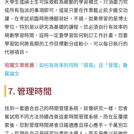
大學生或碩士生可採取較為被動的學習模式，
只須盡力完
成所有指派的事項即可，
或是只要在作業截止前夕繳交功
課、在考試前臨時抱佛腳就好。
不過，如果修習的是博士
學位，特別是以研究為基礎的課程，
您必須自行有效率的
規劃學習時間，
這時一定要學習如何制訂工作計畫。
您要
學習如何將長期的工作目標劃分成較小、
可以每日執行的
代辦項目。
相關文章推薦：
如何有效率的同時「撰寫」且「管理」數
篇論文
7. 管理時間
找到一套適合自己的時間管理系統，就像研究一樣，
您會
嘗試用不同方法持續改善這套時間管理系統，而在反覆摸
索後，
您對管理時間將會日趨適應且得心應手。千萬別忘
了，
您現在自己是研究計畫的主導人，
而不是像以前做作