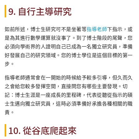
9. 自行主導研究
如前所述，博士生研究可不是坐著等
指導老師
下指示，
或
是為其進行數學運算就沒事了。到了博士階段的尾聲，
您
必須向學術界的人證明自己已成為一名獨立研究員，
準備
好發展自己的研究領域。您的博士學位是這個目標的第一
步。
指導老師通常會在一開始的時候給予較多引導，
但久而久
之會給您較多發揮空間，直接問您有哪些主要發現。切
記：
博士生涯是一座成長的里程碑，
代表從聽從指示的碩
士生邁向獨立研究員，
這時必須準備好承擔各種相關的職
責。
10. 從谷底爬起來