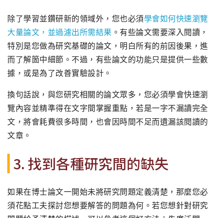
除了學習並鑽研新的領域外，您也必須
學會如何快速瀏覽
大量論文，
並過濾出所需結果
。有些論文需要深入閱讀，
特別是您做為研究基礎的論文，明白所有的前因後果，
進
而了解箇中細節。不過，有些論文的功能只是提供一些數
據，
或是為了改善實驗設計。
換句話說，與您研究相關的論文眾多，
您必須學會快速瀏
覽內容並精準得在文字間掌握重點，
若是一字不漏讀完全
文，將會耗費很多時間，
也會因時間不足而遺漏該閱讀的
文章。
3. 找到各種研究間的缺失
如果在博士論文一開始未將研究問題定義清楚，
那麼您必
須花點工夫探討您想要解答的問題為何。
若您想針對研究