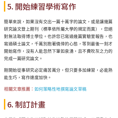
5. 開始練習學術寫作
簡單來說，如果沒有交出一篇十萬字的論文，
或是讓幾篇
研究論文登上期刊（標準依所屬大學的規定而異），
您絕
對無法取得博士學位。也許您已寫過幾篇實驗室報告，
也
寫過碩士論文，千萬別抱著僥倖的心態，
等到最後一刻才
開始寫作，沒有人能忽然下筆如泉湧，
且不費吹灰之力的
完成一篇研究論文。
剛開始從事研究必定痛苦萬分，但只要多加練習，必能熟
能生巧，
寫作速度加快。
相關文章推薦：
如何策略性地撰寫論文草稿
6. 制訂計畫