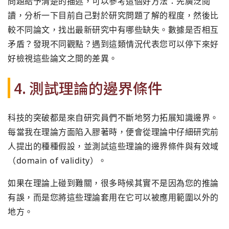
問題給予清楚的描述，可以參考這個好方法：
先廣泛閱
讀，分析一下目前自己對於研究問題了解的程度，
然後比
較不同論文，找出最新研究中有哪些缺失。
數據是否相互
矛盾？發現不同觀點？
遇到這類情況代表您可以停下來好
好檢視這些論文之間的差異。
4. 測試理論的邊界條件
科技的突破都是來自研究員們不斷地努力拓展知識邊界。
每當我在理論方面陷入膠著時，
便會從理論中仔細研究前
人提出的種種假設，
並測試這些理論的邊界條件與有效域
（domain of validity）。
如果在理論上碰到難關，
很多時候其實不是因為您的推論
有誤，
而是您將這些理論套用在它可以被應用範圍以外的
地方。