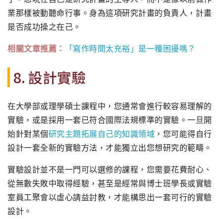
業那樣被動聽命行事。
身為這項研究計畫的負責人，計畫
是否成功操之在己。
相關文章推薦：
「寫作時間太充裕」是一種困擾嗎？
8. 設計實驗
在大學部或理學碩士課程中，您通常會進行較容易理解的
實驗，
或是採用一套已符合國際法規標準的實驗。
一旦開
始針對某個
研究主題拓展自己的知識領域
，
您可能得自行
設計一套全新的實驗方法，
才能獨立出您想研究的範疇。
實驗設計並不是一門可以選修的課程，
您需要花費耐心、
從無數失敗中取得經驗，
甚至是經常與博士班學長或實驗
室員工聚會以虛心請益討教，
才能構思出一套可行的實驗
設計。