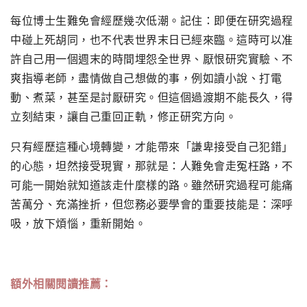
每位博士生難免會經歷幾次低潮。記住：
即便在研究過程
中碰上死胡同，也不代表世界末日已經來臨。
這時可以准
許自己用一個週末的時間埋怨全世界、厭恨研究實驗、
不
爽指導老師，盡情做自己想做的事，例如讀小說、打電
動、煮菜，
甚至是討厭研究。但這個過渡期不能長久，得
立刻結束，
讓自己重回正軌，修正研究方向。
只有經歷這種心境轉變，
才能帶來「謙卑接受自己犯錯」
的心態，坦然接受現實，那就是：
人難免會走冤枉路，不
可能一開始就知道該走什麼樣的路。
雖然研究過程可能痛
苦萬分、充滿挫折，
但您務必要學會的重要技能是：深呼
吸，放下煩惱，重新開始。
額外相關閱讀推薦：