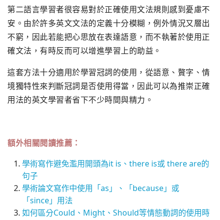
第二語言學習者很容易對於正確使用文法規則感到憂慮不
安。由於許多英文文法的定義十分模糊，例外情況又層出
不窮，因此若能把心思放在表達語意，而不執著於使用正
確文法，有時反而可以增進學習上的助益。
這套方法十分適用於學習冠詞的使用，從語意、贅字、情
境獨特性來判斷冠詞是否使用得當，因此可以為推崇正確
用法的英文學習者省下不少時間與精力。
額外相關閱讀推薦：
學術寫作避免濫用開頭為it is、there is或 there are的
句子
學術論文寫作中使用「as」、「because」或
「since」用法
如何區分Could、Might、Should等情態動詞的使用時