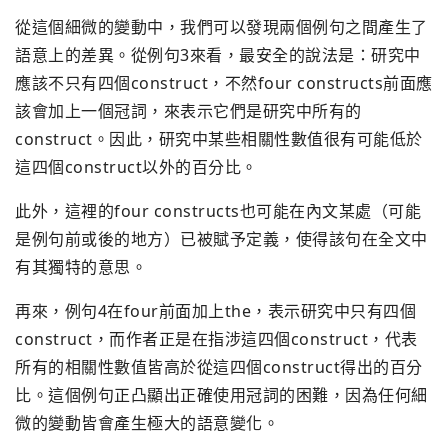
從這個細微的變動中，我們可以發現兩個例句之間產生了
語意上的差異。從例句3來看，最安全的說法是：研究中
應該不只有四個construct，不然four constructs前面應
該會加上一個冠詞，來表示它們是研究中所有的
construct。因此，研究中某些相關性數值很有可能低於
這四個construct以外的百分比。
此外，這裡的four constructs也可能在內文某處（可能
是例句前或後的地方）已被賦予定義，使得該句在全文中
有其獨特的意思。
再來，例句4在four前面加上the，表示研究中只有四個
construct，而作者正是在指涉這四個construct，代表
所有的相關性數值皆高於從這四個construct得出的百分
比。這個例句正凸顯出正確使用冠詞的困難，因為任何細
微的變動皆會產生極大的語意變化。