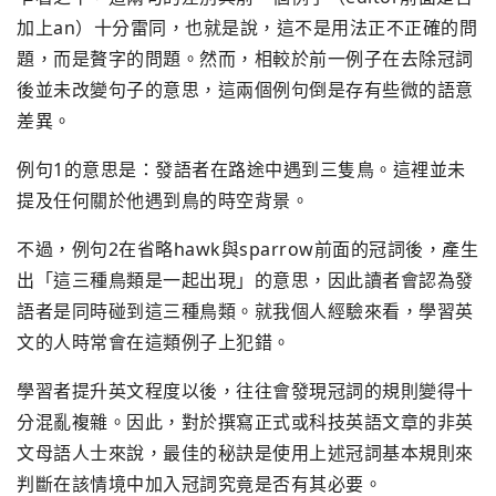
加上an）十分雷同，也就是說，這不是用法正不正確的問
題，而是贅字的問題。然而，相較於前一例子在去除冠詞
後並未改變句子的意思，這兩個例句倒是存有些微的語意
差異。
例句1的意思是：發語者在路途中遇到三隻鳥。這裡並未
提及任何關於他遇到鳥的時空背景。
不過，例句2在省略hawk與sparrow前面的冠詞後，產生
出「這三種鳥類是一起出現」的意思，因此讀者會認為發
語者是同時碰到這三種鳥類。就我個人經驗來看，學習英
文的人時常會在這類例子上犯錯。
學習者提升英文程度以後，往往會發現冠詞的規則變得十
分混亂複雜。因此，對於撰寫正式或科技英語文章的非英
文母語人士來說，最佳的秘訣是使用上述冠詞基本規則來
判斷在該情境中加入冠詞究竟是否有其必要。