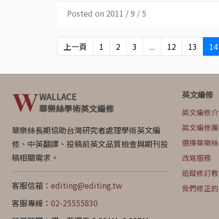
Posted on 2011 / 9 / 5
上一頁
1
2
3
...
12
13
14
英文編修
WALLACE
華樂絲學術英文編修
英文編修介
英文編修團
華樂絲長期協助台灣研究者處理學術英文編
選擇華樂絲
修、中英翻譯、投稿前英文品質檢查與期刊投
稿相關需求。
改寫服務
追蹤修訂教
客服信箱：
editing@editing.tw
我們修正的
客服專線：
02-25555830