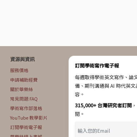
資源與資訊
訂閱學術寫作電子報
服務價格
每週取得學術英文寫作、論
申請補助經費
備、期刊溝通與 AI 時代英
關於華樂絲
容。
常見問題 FAQ
315,000+ 台灣研究者訂閱
，
學術寫作部落格
閱。
YouTube 教學影片
訂閱學術電子報
華樂絲線上書城