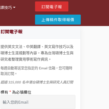
訂閱電子報
翻譯技巧
上傳稿件取得報價
訂閱電子報
提供英文文法、中英翻譯、英文寫作技巧以及
碩博士生涯規劃等內容，專為台灣碩博士生與
研究者整理實用學術寫作資訊。
每週自動寄送至您指定的 Email 信箱，您可隨時
取消訂閱。
超過 315,000 名中港台碩博士生與研究人員訂閱
標有
*
為必填欄位