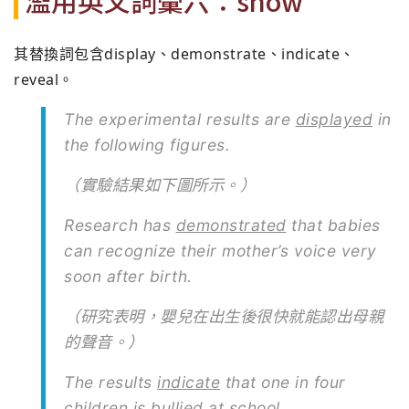
濫用英文詞彙六：show
其替換詞包含display、demonstrate、indicate、
reveal。
The experimental results are
displayed
in
the following figures.
（實驗結果如下圖所示。）
Research has
demonstrated
that babies
can recognize their mother’s voice very
soon after birth.
（研究表明，嬰兒在出生後很快就能認出母親
的聲音。）
The results
indicate
that one in four
children is bullied at school.