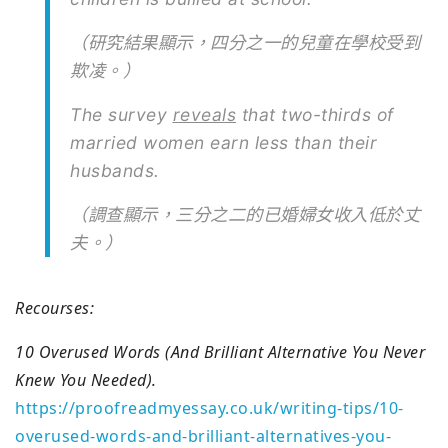
（研究結果顯示，四分之一的兒童在學校受到
欺凌。）
The survey
reveals
that two-thirds of
married women earn less than their
husbands.
（調查顯示，三分之二的已婚婦女收入低於丈
夫。）
Recourses:
10 Overused Words (And Brilliant Alternative You Never
Knew You Needed).
https://proofreadmyessay.co.uk/writing-tips/10-
overused-words-and-brilliant-alternatives-you-