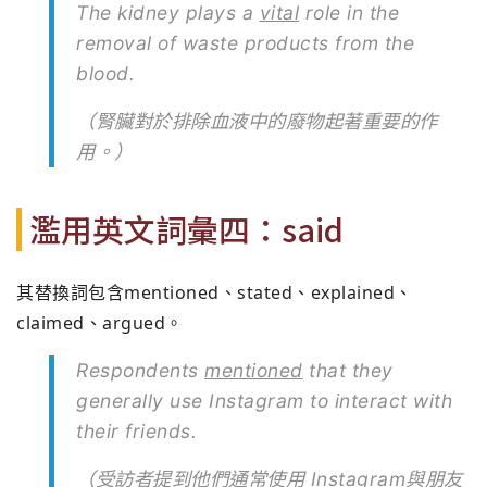
The kidney plays a
vital
role in the
removal of waste products from the
blood.
（腎臟對於排除血液中的廢物起著重要的作
用。）
濫用英文詞彙四：said
其替換詞包含mentioned、stated、explained、
claimed、argued。
Respondents
mentioned
that they
generally use Instagram to interact with
their friends.
（受訪者提到他們通常使用 Instagram與朋友