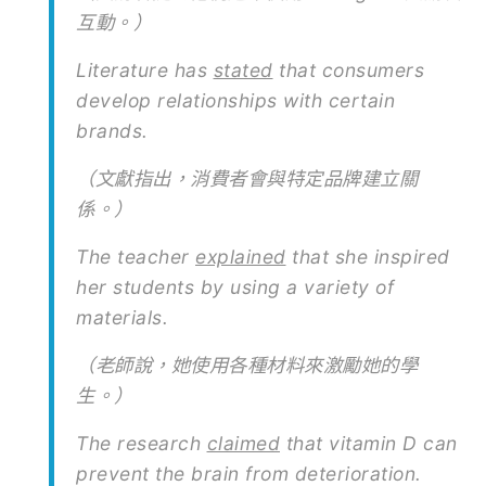
互動。）
Literature has
stated
that consumers
develop relationships with certain
brands.
（文獻指出，消費者會與特定品牌建立關
係。）
The teacher
explained
that she inspired
her students by using a variety of
materials.
（老師說，她使用各種材料來激勵她的學
生。）
The research
claimed
that vitamin D can
prevent the brain from deterioration.