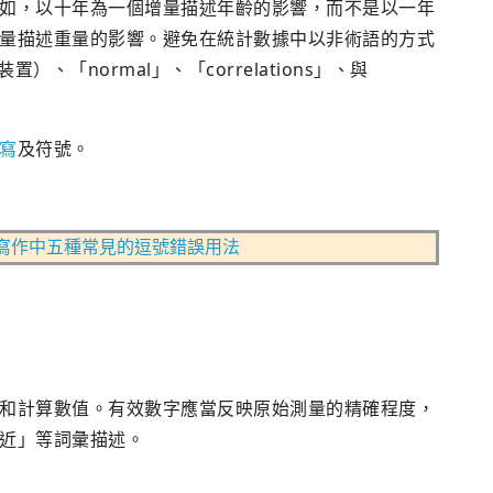
如，以十年為一個增量描述年齡的影響，而不是以一年
量描述重量的影響。避免在統計數據中以非術語的方式
、「normal」、「correlations」、與
寫
及符號。
寫作中五種常見的逗號錯誤用法
和計算數值。有效數字應當反映原始測量的精確程度，
近」等詞彙描述。