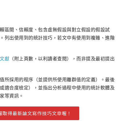
賴區間、信賴度、包含虛無假設與對立假設的假設試
。列出使用到的統計技巧，若文中有使用到複雜、進階
文獻
（附上頁數，以利讀者查閱），而非提及最初提出
值所採用的程序（並提供所使用離群值的定義）。最後
或適合度檢定），並指出分析過程中使用的統計軟體及
家等資訊。
報取得最新論文寫作技巧文章喔！