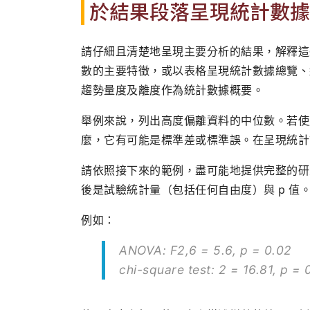
於結果段落呈現統計數據
請仔細且清楚地呈現主要分析的結果，解釋這
數的主要特徵，或以表格呈現統計數據總覽、
趨勢量度及離度作為統計數據概要。
舉例來說，列出高度偏離資料的中位數。若使用了
麼，它有可能是標準差或標準誤。在呈現統計
請依照接下來的範例，盡可能地提供完整的研
後是試驗統計量（包括任何自由度）與 p 值
例如：
ANOVA: F2,6 = 5.6, p = 0.02
chi-square test: 2 = 16.81, p = 