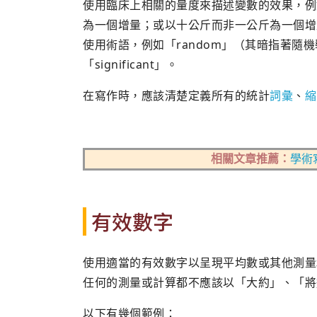
使用臨床上相關的量度來描述變數的效果，例
為一個增量；或以十公斤而非一公斤為一個增
使用術語，例如「random」（其暗指著隨機裝置）
「significant」。
在寫作時，應該清楚定義所有的統計
詞彙
、
縮
相關文章推薦：
學術
有效數字
使用適當的有效數字以呈現平均數或其他測量
任何的測量或計算都不應該以「大約」、「將
以下有幾個範例：