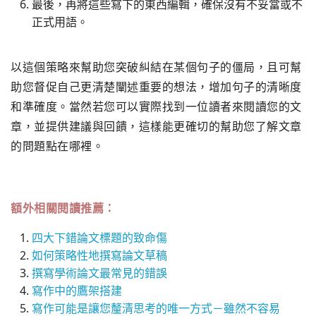
最後，再將這些寫下的東西編輯，確保沒有不妥當或不
正式用語。
以這個策略來幫助您突破糾結在某個句子的僵局，
且可幫
助您督促自己更清楚闡述重要的想法，
增加句子的清晰度
和準確度。
當然若您可以實際找到一位讀者來閱讀您的文
章，
並提供建議與回饋，
這樣能更確切的幫助您了解文章
的問題點在哪裡。
額外相關閱讀推薦：
四大下錯論文標題的致命傷
如何策略性地撰寫論文草稿
撰寫學術論文最常見的錯誤
寫作中的鷹架搭建
寫作可能是讓您釐清思考的唯一方式－雖然不容易