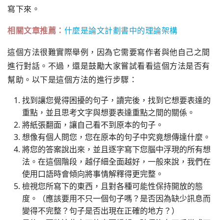
寫下來。
相關文章推薦：
什麼是論文計劃書中的理論架構
這個方法很難實際舉例，因為它需要寫作者與他自己之間
進行對話。
不過，還是鼓勵大家嘗試看看這個方法是否有
幫助。
以下是這個方法的進行步驟：
找到讓您覺得困擾的句子，讀完後，找到它想要表達的
重點，
並且思考文字與想要表達重點之間的關係。
將紙張翻面，讓自己看不到原本的句子。
想像有個人問您，您在原本的句子中究竟想傳達什麼。
將您的答案說出來，並且逐字寫下您腦中浮現的所有想
法。
在這個階段，越仔細全面越好，一般來說，
我們在
使用口語時會傾向將事情解釋得更完整。
檢視您所寫下的東西，且對各種可能性保持開放的態
度。（
應該要用不只一個句子嗎？是否因為缺少訊息而
變得不完整？
句子是否出現在正確的地方？）