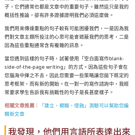
子，
它們通常也都是文章中的重要句子。雖然這只是我的
概括性推論，
卻有許多證據證明我們必須這麼做。
我們用來傳達重點的句子較有可能困擾我們，
一是因為我
們對文章主題所投注的心思可能會遮蔽我們的思考，
二是
因為這些重點通常含有複雜的訊息。
當您遇到這樣的句子時，試著使用「空白面寫作blank-
side-of-the-page writing」的方式。因為這些句子會在
您腦海中揮之不去，
因此您需要一些策略讓您拋下既定的
思考框架，而有新的開始。
在一對一的寫作諮詢中，
我經
常要求學生告訴我有挑戰性的句子是長甚麼樣子。
相關文章推薦：
「建立、模糊、侵蝕」測驗可以幫助您編
輯新文章
我發現，他們用言語所表達出來