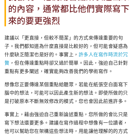
的內容，
通常都比他們實際寫下
來的要更強烈
建議以「更直接，
但較不簡潔」的方式來傳達重要的句
子。
我們都知道為什麼直接是比較好的，
但可能會疑惑為
什麼缺乏簡潔也是好的。事實上，
許多人在寫作時流於冗
贅
，但在傳達重點時卻又過於簡單。因此，
強迫自己針對
重點有更多闡述，確實能夠改善我們的學術寫作。
想像您正要傳達某個重點給聽眾，
若能在紙張空白面寫下
腦中的想法，可能可以因此產生新的想法。
即使所做的只
是打破原本不斷無效修改的模式，
您也會因此前進許多。
事實上，藉由強迫自己重新論述重點，
您所做的會比只是
寫下想法還要更多。
建議在寫作過程中想像有一位讀者，
他可以幫助您在架構這些想法時，用能讓他理解的的方式