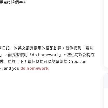
eat 這個字。
「寫日記」的英文卻有慣用的搭配動詞。就像提到「寫功
rk」，而是習慣用「do homework」。您也可以記得在
」功課。下面這個例句可以簡單總結：You can
k, and you
do homework
.
？