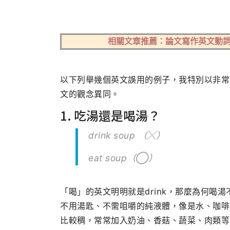
相關文章推薦：
論文寫作英文動
以下列舉幾個英文誤用的例子，我特別以非常
文的觀念異同。
1. 吃湯還是喝湯？
drink soup （╳）
eat soup（◯）
「喝」的英文明明就是drink，那麼為何喝湯不是 
不用湯匙、不需咀嚼的純液體，像是水、咖啡
比較稠，常常加入奶油、香菇、蔬菜、肉類等