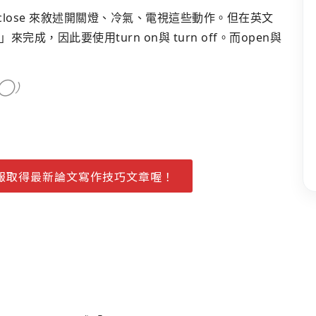
close 來敘述開關燈、冷氣、電視這些動作。但在英文
，因此要使用turn on與 turn off。而open與
.（◯）
）
報取得最新論文寫作技巧文章喔！