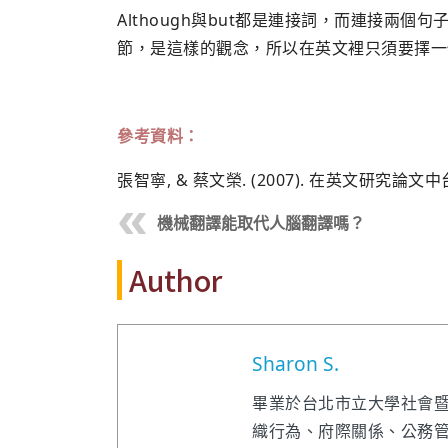
Although與but都是連接詞，而連接兩
節，是這樣的觀念，所以在英文裡只須要擇一
參考資料：
張智寧, & 蔡文榮. (2007). 在英文研
機械翻譯能取代人腦翻譯嗎？
Author
Sharon S.
畢業於台北市立大學社會
織行為、府際關係、公務