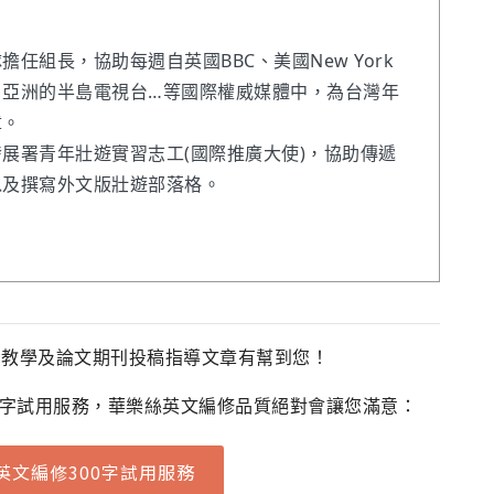
任組長，協助每週自英國BBC、美國New York
ews、亞洲的半島電視台…等國際權威媒體中，為台灣年
章。
展署青年壯遊實習志工(國際推廣大使)，協助傳遞
以及撰寫外文版壯遊部落格。
法教學及論文期刊投稿指導文章有幫到您！
0字試用服務，華樂絲英文編修品質絕對會讓您滿意：
英文編修300字試用服務