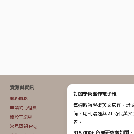
資源與資訊
訂閱學術寫作電子報
服務價格
每週取得學術英文寫作、論
申請補助經費
備、期刊溝通與 AI 時代英
關於華樂絲
容。
常見問題 FAQ
315,000+ 台灣研究者訂閱
，