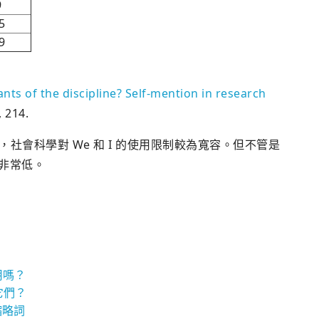
9
5
9
ts of the discipline? Self-mention in research
, 214.
比，社會科學對 We 和 I 的使用限制較為寬容。但不管是
都非常低。
用嗎？
它們？
縮略詞