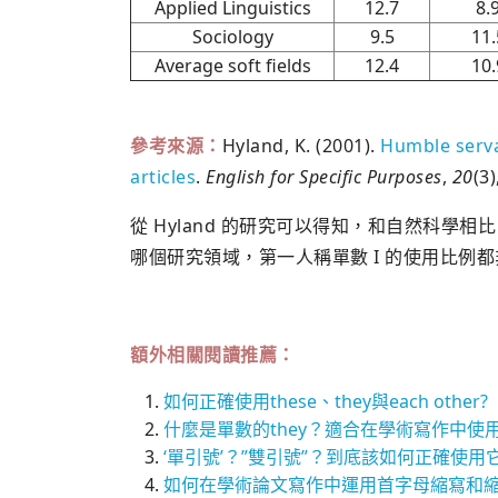
Applied Linguistics
12.7
8.
Sociology
9.5
11.
Average soft fields
12.4
10.
參考來源：
Hyland, K. (2001).
Humble servan
articles
.
English for Specific Purposes
,
20
(3)
從 Hyland 的研究可以得知，和自然科學相
哪個研究領域，第一人稱單數 I 的使用比例
額外相關閱讀推薦：
如何正確使用these、they與each other?
什麼是單數的they？適合在學術寫作中使
‘單引號’？”雙引號”？到底該如何正確使用
如何在學術論文寫作中運用首字母縮寫和