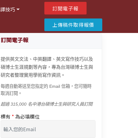
訂閱電子報
翻譯技巧
上傳稿件取得報價
訂閱電子報
提供英文文法、中英翻譯、英文寫作技巧以及
碩博士生涯規劃等內容，專為台灣碩博士生與
研究者整理實用學術寫作資訊。
每週自動寄送至您指定的 Email 信箱，您可隨時
取消訂閱。
超過 315,000 名中港台碩博士生與研究人員訂閱
標有
*
為必填欄位