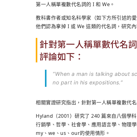
第一人稱單複數代名詞的 I 和 We。
教科書作者或知名科學家（如下方所引述的愛
他們認為拿掉 I 或 We 這類的代名詞，研
針對第一人稱單數代名詞
評論如下：
“When a man is talking about scie
no part in his expositions.”
相關實證研究指出，針對第一人稱單複數代名
Hyland（2001）研究了 240 篇來自
行銷學、哲學、社會學、應用語言學、物理學
my、we、us、our的使用情形。