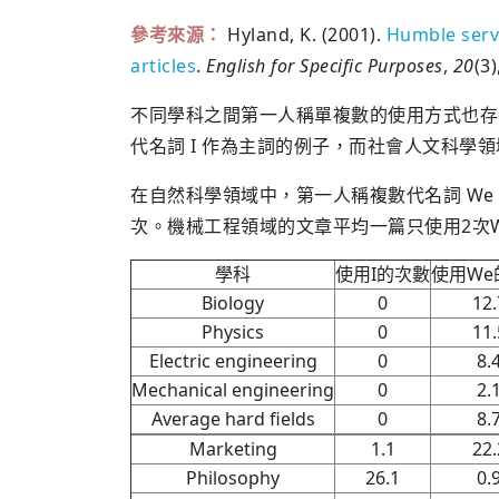
參考來源：
Hyland, K. (2001).
Humble serva
articles
.
English for Specific Purposes
,
20
(3)
不同學科之間第一人稱單複數的使用方式也存
代名詞 I 作為主詞的例子，而社會人文科學
在自然科學領域中，第一人稱複數代名詞 We 
次。機械工程領域的文章平均一篇只使用2次W
學科
使用I的次數
使用We
Biology
0
12.
Physics
0
11.
Electric engineering
0
8.
Mechanical engineering
0
2.
Average hard fields
0
8.
Marketing
1.1
22.
Philosophy
26.1
0.