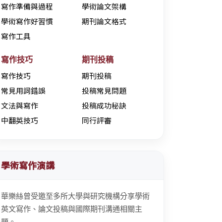
寫作準備與過程
學術論文架構
學術寫作好習慣
期刊論文格式
寫作工具
寫作技巧
期刊投稿
寫作技巧
期刊投稿
常見用詞錯誤
投稿常見問題
文法與寫作
投稿成功秘訣
中翻英技巧
同行評審
學術寫作演講
華樂絲曾受邀至多所大學與研究機構分享學術
英文寫作、論文投稿與國際期刊溝通相關主
題。