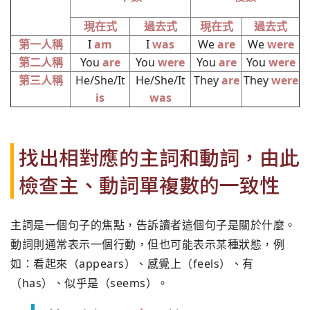
現在式
過去式
現在式
過去式
第一人稱
I
am
I
was
We
are
We
were
第二人稱
You
are
You
were
You
are
You
were
第三人稱
He/She/It
He/She/It
They
are
They
were
is
was
找出相對應的主詞和動詞，由此
檢查主、動詞單複數的一致性
主詞是一個句子的焦點，告訴讀者這個句子是關於什麼。
動詞則通常表示一個行動，但也可能表示某種狀態，例
如：看起來（appears）、感覺上（feels）、有
（has）、似乎是（seems）。