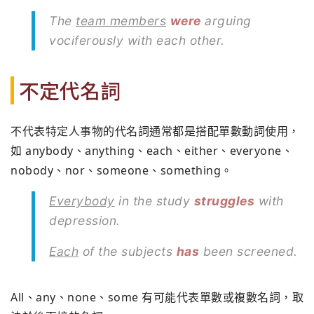
The
team members
were
arguing
vociferously with each other.
不定代名詞
不代表特定人事物的代名詞通常都是搭配單數動詞使用，
如 anybody、anything、each、either、everyone、
nobody、nor、someone、something。
Everybody
in the study
struggles
with
depression.
Each
of the subjects
has
been screened.
All、any、none、some 有可能代表單數或複數名詞，取