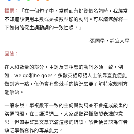
提問：
「在一個句子中，當前面有好幾個名詞時，我經常
不知道該使用單數或是複數型態的動詞。可以請您解釋一
下如何確保主詞動詞的一致性嗎？」
-張同學，靜宜大學
回答：
在人和數量的部分，主詞及其相應的動詞必須一致，例
如：we go和he goes。多數英語母語人士依靠直覺便能
做到這一點，但仍會有些棘手的情況需要了解特定規則方
能解決。
一般來說，單複數不一致的主詞與動詞並不會造成嚴重的
溝通問題，在口語溝通上，大家都聽得懂您想表達的意
思，但如果整篇文章充滿這樣的錯誤，讀者便會認為作者
缺乏學術寫作的專業能力。