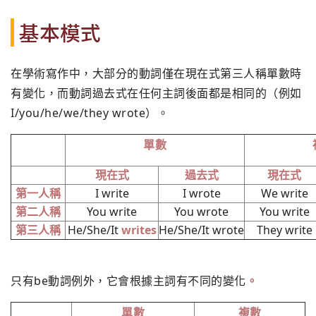
基本模式
在學術寫作中，大部分的動詞僅在現在式第三人稱單數時
有變化，而動詞過去式在任何主詞後面都是相同的（例如
I/you/he/we/they wrote）。
單數
現在式
過去式
現在式
第一人稱
I write
I wrote
We write
第二人稱
You write
You wrote
You write
第三人稱
He/She/It
writes
He/She/It wrote
They write
只有be動詞例外，它會根據主詞有不同的變化
。
單數
複數