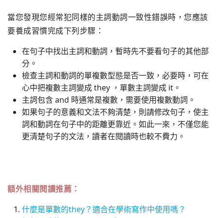
當您發現您經常犯同樣的主詞動詞一致性錯誤時，您應該
要養成習慣完成下列步驟：
在句子中找出主詞和動詞，暫時先不要看句子的其他部
分。
檢查主詞和動詞的單複數型態是否一致，必要時，可在
心中把複數主詞變成 they ，單數主詞變成 it。
主詞包含 and 時通常是複數，需要使用複數動詞。
如果句子的意義和文法不夠清楚，則請修改句子，使主
詞和動詞在句子中的距離更靠近。如此一來，不僅您能
更清楚句子的文法，讀者在閱讀時也較不費力。
額外相關閱讀推薦：
什麼是單數的they？適合在學術寫作中使用嗎？