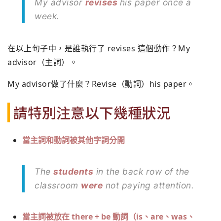
My advisor
revises
his paper once a
week.
在以上句子中，是誰執行了 revises 這個動作？My
advisor（主詞）。
My advisor做了什麼？Revise（動詞）his paper。
請特別注意以下幾種狀況
當主詞和動詞被其他字詞分開
The
students
in the back row of the
classroom
were
not paying attention.
當主詞被放在
there + be
動詞（
is
、
are
、
was
、