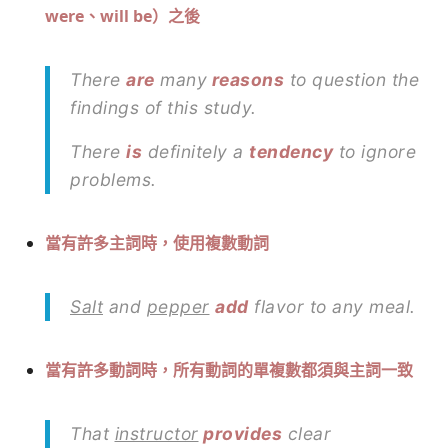
were
、
will be
）
之後
There
are
many
reasons
to question the
findings of this study.
There
is
definitely a
tendency
to ignore
problems.
當有許多主詞時，使用複數動詞
Salt
and
pepper
add
flavor to any meal.
當有許多動詞時，所有動詞的單複數都須與主詞一致
That
instructor
provides
clear