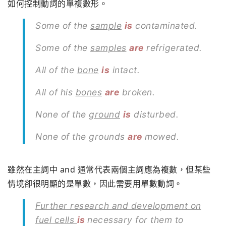
如何控制動詞的單複數形。
Some of the
sample
is
contaminated.
Some of the
samples
are
refrigerated.
All of the
bone
is
intact.
All of his
bones
are
broken.
None of the
ground
is
disturbed.
None of the grounds
are
mowed.
雖然在主詞中 and 通常代表兩個主詞應為複數，但某些
情境卻很明顯的是單數，因此需要用單數動詞。
Further research and development on
fuel cells
is
necessary for them to