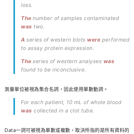
loss.
The
number of samples contaminated
was
two.
A
series of western blots
were
performed
to assay protein expression.
The
series of western analyses
was
found to be inconclusive.
測量單位被視為集合名詞，因此使用單數動詞。
For each patient, 10 mL of whole blood
was
collected in a clot tube.
Data一詞可被視為單數或複數，取決所指的是所有資料的