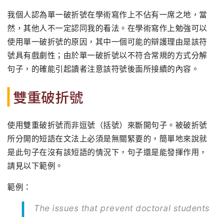
我個人認為單一破折號在學術寫作上不佔有一席之地，當
然，其他人不一定認同我的看法。在學術寫作上勉強可以
使用單一破折號的原因，其中一個可能的辯護理由是該符
號具有戲劇性；由於單一破折號以不符合常規的方式分解
句子，的確能引起讀者注意該符號後面所接續的內容。
雙重破折號
使用雙重破折號而非逗號（括號）來斷開句子。被破折號
所分開的短語在文法上必須是無關緊要的，簡單地來說就
是此句子在沒有該短語的情況下，句子還是能發揮作用，
請見以下範例。
範例：
The issues that prevent doctoral students