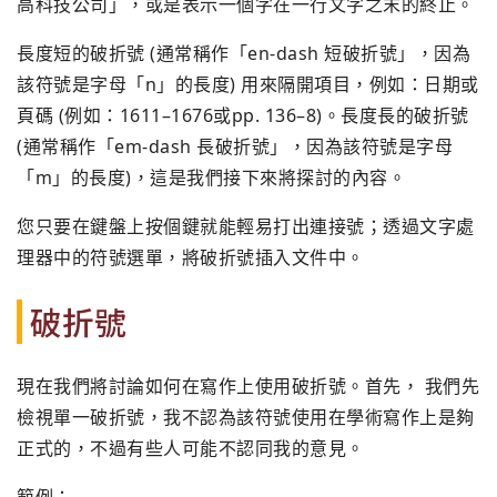
高科技公司」，或是表示一個字在一行文字之末的終止。
長度短的破折號 (通常稱作「en-dash 短破折號」，因為
該符號是字母「n」的長度) 用來隔開項目，例如：日期或
頁碼 (例如：1611–1676或pp. 136–8)。長度長的破折號
(通常稱作「em-dash 長破折號」，因為該符號是字母
「m」的長度)，這是我們接下來將探討的內容。
您只要在鍵盤上按個鍵就能輕易打出連接號；透過文字處
理器中的符號選單，將破折號插入文件中。
破折號
現在我們將討論如何在寫作上使用破折號。首先， 我們先
檢視單一破折號，我不認為該符號使用在學術寫作上是夠
正式的，不過有些人可能不認同我的意見。