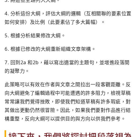
3. 將這些主題列入大綱。
4. 分析這份大綱，評估大綱的邏輯（互相關聯的要素位置
如何安排）及比例（此要素佔了多大篇幅）。
5. 根據分析結果修改大綱。
6. 根據已修改的大綱重新組織文章架構。
7. 回到2a 和2b，藉以寫出適當的主題句，並增進段落間
的凝聚力。
此策略可以有效在作者與文章之間拉出一段客觀距離。反
向大綱避免了編輯過程中可能遭遇的許多阻力，檢視草稿
常常讓我們覺得挫敗，即使我們知道草稿有許多瑕疵，對
其做出更動仍然很冒險。因此，如果我們要對作品進行結
構重整，反向大綱可以提供目的與方向以供我們參考。
接下來，我們將探討把段落視為