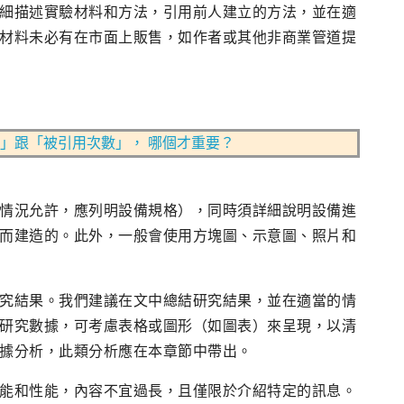
細描述實驗材料和方法，引用前人建立的方法，並在適
材料未必有在市面上販售，如作者或其他非商業管道提
」跟「被引用次數」， 哪個才重要？
情況允許，應列明設備規格），同時須詳細說明設備進
而建造的。此外，一般會使用方塊圖、示意圖、照片和
究結果。我們建議在文中總結研究結果，並在適當的情
研究數據，可考慮表格或圖形（如圖表）來呈現，以清
據分析，此類分析應在本章節中帶出。
能和性能，內容不宜過長，且僅限於介紹特定的訊息。