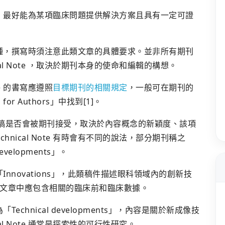
充分測試，最好能為某項臨床問題提供解決方案且具有一定可證
式中的一種，撰寫時須注意此類文章的具體要求。並非所有期刊
al Note ，取決於期刊本身的使命和編輯的構想。
te 的書寫應遵照
目標期刊的相關規定
，一般可在期刊的
s for Authors」中找到[1]。
e 形式投稿是否會被期刊接受，取決於內容概念的新穎度、該項
nical Note 有時會有不同的說法，部分期刊稱之
 developments」。
稱為「Innovations」，此類稿件描述眼科領域內的創新技
文章中應包含相關的臨床前和臨床數據。
「Technical developments」，內容是關於新成像技
l Note 通常是探索性的可行性研究。