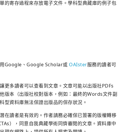
單的寄存過程來存放電子文件。學科型典藏庫的例子包
le、Google Scholar或
OAIster
服務的讀者可
讓更多讀者可以查看到文章。文章可能以出版社PDFs
他版本（出版社校對版本，例如：最終的Words文件副
科型資料庫無法保證出版品的保存狀況。
潛在讀者是有效的。作者請務必確保已簽署的版權轉移
ements; CTAs），同意自我典藏學術同儕審閱的文章。資料庫中
出現在網路上，提供所有人搜索及閱讀。