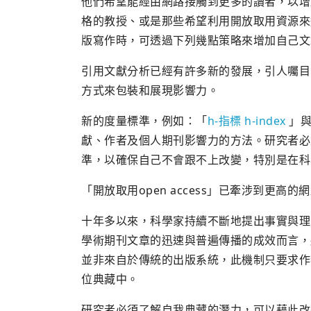
他們希望能經由網路接觸到更多的讀者，以增
格的教授、或是那些希望利用開放取用資源來
版寫作時，可透過下列幾點策略來增加自己文
引用文獻分析已經有許多新的發展，引人囑目
方式來包裝和展現影響力。
新的度量標準，例如：「
h-指標 h-index
」與
獻、作者及個人期刊影響力的方法。研究者必
準，以確保自己不會跟不上改變，特別是在科
「開放取用open access」已牽涉到更
十年多以來，科學家持續不斷地提出事實與理由來證
學術期刊文章的迅速與普遍傳播的成效而言，
並非來自於傳統的出版系統，此機制只要求作
位典藏中。
研究者必須了解自我典藏的潛力，可以藉此改