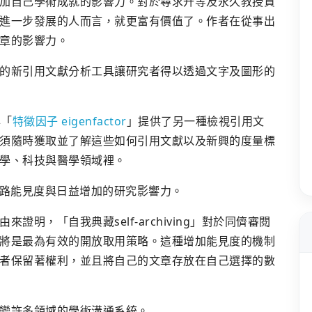
加自己學術成就的影響力。對於尋求升等及永久教授資
進一步發展的人而言，就更富有價值了。作者在從事出
章的影響力。
的新引用文獻分析工具讓研究者得以透過文字及圖形的
「
特徵因子 eigenfactor
」提供了另一種檢視引用文
須隨時獲取並了解這些如何引用文獻以及新興的度量標
學、科技與醫學領域裡。
高的網路能見度與日益增加的研究影響力。
明，「自我典藏self-archiving」對於同儕審閱
將是最為有效的開放取用策略。這種增加能見度的機制
者保留著權利，並且將自己的文章存放在自己選擇的數
變許多領域的學術溝通系統。