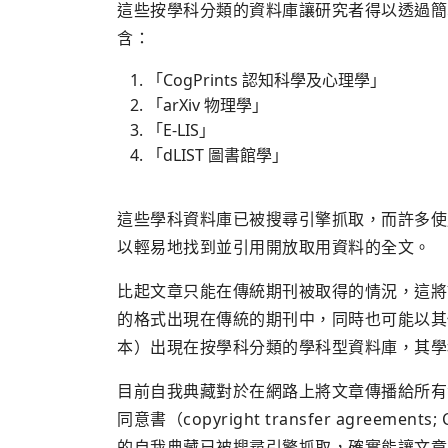
這些按學科分類的資料庫讓研究者得以透過簡
含：
「CogPrints 認知科學及心理學」
「arXiv 物理學」
「E-LIS」
「dLIST 圖書館學」
這些學科資料庫已被搜尋引擎抓取，而許多使用Goog
以輕易地找到並引用開放取用資料的全文。
比起文章只能在傳統期刊被取得的情況，這將
的格式出現在傳統的期刊中，同時也可能以其
本）出現在按學科分類的學科型資料庫，其學
目前自我典藏對於在網路上將文章傳播給所有
同意書（copyright transfer agre
的自我典藏已被搜尋引擎抓取，確實能讓文章