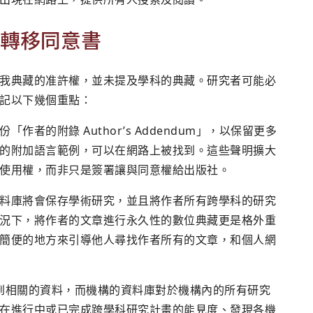
轉移同意書
我典藏的准許權，並未提及學科的典藏。研究者可能必
記以下幾個重點：
者的附錄 Author’s Addendum」，以保留更多
的附加語言範例，可以在網路上被找到。這些聲明擴大
使用權，而非只是簽署讓與同意權給出版社。
料庫將會保存學術研究，並且將作者所有跨學科的研究
況下，將作者的文章進行永久性的數位典藏更是格外重
簡便的地方來引導他人尋找作者所有的文章，和個人網
找到相關的資料，而機構的資料庫對於機構內的所有研究
在進行中或已完成跨學科研究計畫的能見度、發現各機