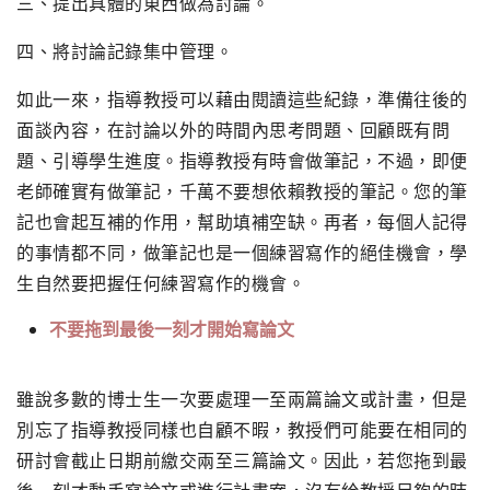
三、提出具體的東西做為討論。
四、
將討論記錄集中管理。
如此一來，指導教授可以藉由閱讀這些紀錄，
準備往後的
面談內容，在討論以外的時間內思考問題、
回顧既有問
題、引導學生進度。指導教授有時會做筆記，不過，
即便
老師確實有做筆記，千萬不要想依賴教授的筆記。
您的筆
記也會起互補的作用，幫助填補空缺。再者，
每個人記得
的事情都不同，做筆記也是一個練習寫作的絕佳機會，
學
生自然要把握任何練習寫作的機會。
不要拖到最後一刻才開始寫論文
雖說多數的博士生一次要處理一至兩篇論文或計畫，
但是
別忘了指導教授同樣也自顧不暇，
教授們可能要在相同的
研討會截止日期前繳交兩至三篇論文。因此，
若您拖到最