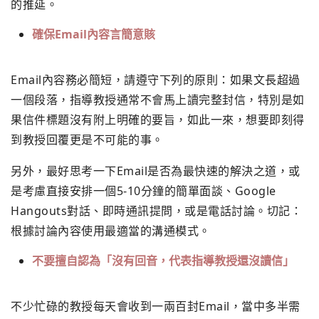
的推延。
確保
Email
內容言簡意賅
Email內容務必簡短，請遵守下列的原則：
如果文長超過
一個段落，指導教授通常不會馬上讀完整封信，
特別是如
果信件標題沒有附上明確的要旨，如此一來，
想要即刻得
到教授回覆更是不可能的事。
另外，
最好思考一下Email是否為最快速的解決之道，
或
是考慮直接安排一個5-10分鐘的簡單面談、Google
Hangouts對話、即時通訊提問，或是電話討論。切記：
根據討論內容使用最適當的溝通模式。
不要擅自認為「沒有回音，代表指導教授還沒讀信」
不少忙碌的教授每天會收到一兩百封Email，
當中多半需