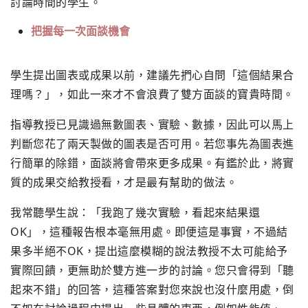
討論時間的學生。
把握每一次面談機會
學生提出圖表或成果以前，建議先捫心自問「這個結果合
理嗎？」，
如此一來才不會浪費了雙方面談的寶貴時間。
指導教授已見識過無數圖表、實驗、數據，
因此可以馬上
判斷您花了兩天製做的圖表是否可用。
若您事先為圖表進
行簡單的除錯，面談將會帶來更多成果。
有鑑於此，將實
質的成果交給教授看，才是最有幫助的做法。
我常聽學生說：「我跑了幾次實驗，看起來結果還
OK」，
這種報告根本毫無用處。即便這是事實，不過結
果多半絕不OK，
提出這麼模糊的說法教授不太可能給予
實際回饋，
更無助於雙方進一步的討論。您只會得到「聽
起來不錯」的回答，
這種答案對您來說也沒什麼用處，
倒