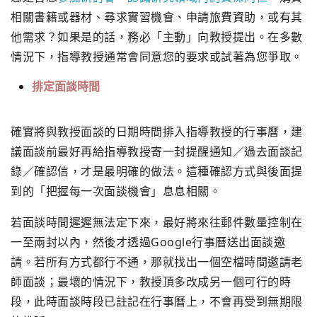
相關書籍或器材、尋求實習機會、申請旅費資助，
或有其
他需求？如果是的話，務必「主動」向教授提出。
在多數
情況下，指導教授通常會同意您的要求或試著為您爭取。
排定面談時間
確實將與教授面談的日期時間排入指導教授的行事曆，
建
議面談前最好再給指導教授寄一封提醒通知／過去面談記
錄／
確認信，才是最明確的做法。這種確認方式與後面提
到的「
把握每一次面談機會」息息相關。
若面談時間遲遲無法定下來，
最好將來往郵件數量控制在
一至兩封以內，
然後才透過Google行事曆送出面談邀
請。
若所有方式都行不通，那就找出一個空檔時間邀請老
師面談；
最壞的情況下，教授頂多改成另一個可行的時
段，
此時面談時段已註記在行事曆上，不會再受到無期限