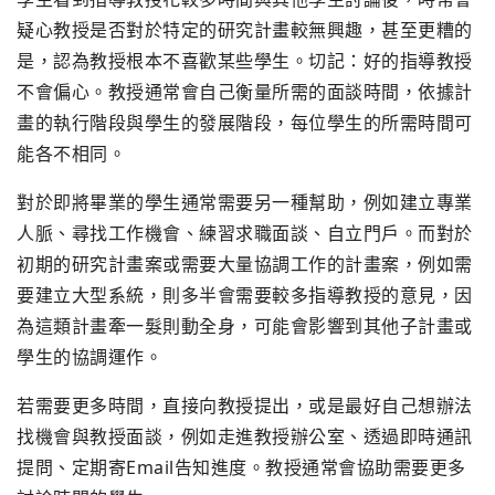
疑心教授是否對於特定的研究計畫較無興趣，甚至更糟的
是，
認為教授根本不喜歡某些學生。切記：好的指導教授
不會偏心。
教授通常會自己衡量所需的面談時間，
依據計
畫的執行階段與學生的發展階段，
每位學生的所需時間可
能各不相同。
對於即將畢業的學生通常需要另一種幫助，例如建立專業
人脈、
尋找工作機會、練習求職面談、自立門戶。
而對於
初期的研究計畫案或需要大量協調工作的計畫案，
例如需
要建立大型系統，則多半會需要較多指導教授的意見，
因
為這類計畫牽一髮則動全身，
可能會影響到其他子計畫或
學生的協調運作。
若需要更多時間，
直接向教授提出，或是最好自己想辦法
找機會與教授面談，
例如走進教授辦公室、透過即時通訊
提問、
定期寄Email告知進度。
教授通常會協助需要更多