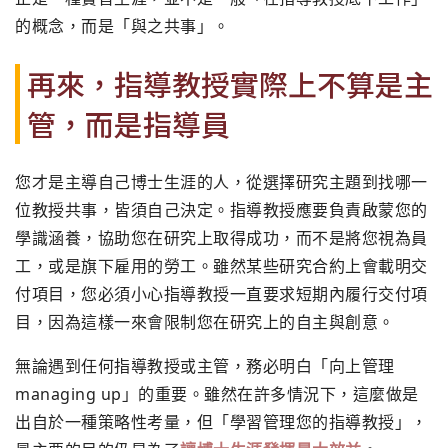
的概念，而是「與之共事」。
再來，指導教授實際上不算是主
管，
而是指導員
您才是主導自己博士生涯的人，
從選擇研究主題到找哪一
位教授共事，皆須自己決定。
指導教授應要負責啟蒙您的
學識涵養，協助您在研究上取得成功，
而不是將您視為員
工，或是旗下雇用的勞工。
雖然某些研究合約上會載明交
付項目，
您必須小心指導教授一直要求短期內履行交付項
目，
因為這樣一來會限制您在研究上的自主與創意。
無論遇到任何指導教授或主管，務必明白「
向上管理
managing up」的重要。雖然在許多情況下，
這麼做是
出自於一種策略性考量，但「學習管理您的指導教授」，