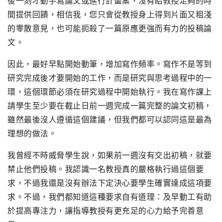
後一刻才動手寫論文或進行計畫案，
沒有給教授足夠的時
間提供回饋，相信我，
您只會從教授身上得到片面又粗淺
的零散意見，
也可能扼殺了一篇原應更強而有力的投稿論
文。
因此，
最好早點開始動筆，增加寫作頻率。
寫作不是等到
研究完成後才要開始的工作，
而是研究與思考過程中的一
環，
這個環節必須在研究過程中開始執行。
我在寫作課上
請學生至少要在截止日前一週完成一篇完整的論文初稿
，
雖然最後沒人遵循這個建議，
但我們都可以認同這是最為
理想的做法。
我曾經不時威脅學生說，
如果前一週沒有交出初稿，就要
禁止他們投稿。
我認識一名教授真的嚴格執行過這個要
求，
不過我還是沒有辦法下定決心要學生確實達成這項要
求。不過，
我們都知道這種要求自有道理：及早動工有助
於提高專注力，
讓指導教授有更充足的心力給予完善意