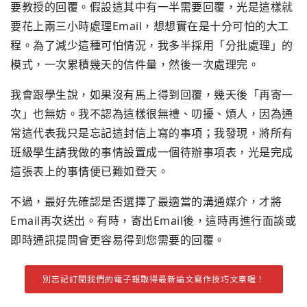
要教授的回覆。假設這其中有一半需要回覆，
光是這樣就
要花上兩三小時處理Email，
想想實在是十分可怕的大工
程。為了減少這種可怕情況，
我多半採用「分批處理」的
模式，一次累積幾天的信件量，
然後一次處理完。
我會跟學生說，如果沒有馬上得到回覆，幾天後「
再寄一
次」也無妨。我不認為這樣很無禮、叨擾、煩人，
因為通
常這代表我只是忘記這封信上寫的事項；我發現，
將所有
班級學生請我做的事情設置成一個待辦事項表，
光是完成
這張表上的事情便已難如登天。
不過，
最好先確認是否選擇了最適當的溝通媒介，
才將
Email再次送出。有時，寄出Email後，
這時再進行面談或
即時通訊提問會更容易得到您需要的回覆。
別忘記訂閱我們的電子報取得最新論文寫作技巧文章喔！