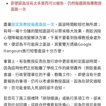
即便認為沒有太多東西可以報告，仍然每週與指導教授
面談一次
盡量
固定與教授每週面談一次
，面談時間較短也無所謂；
有時一場十分鐘的簡短面談可以帶來極大效果，
例如消除
心理障礙或改變解決方案。
千萬不要看到指導教授身處外
地，便認為不可能與之面談，
其實雙方透過Google
Hangouts進行短暫面談十分方便。
事實上，
有些教授反而在旅行途中更容易約定面談時間，
因為這時他們正好脫離了學校工作的疲勞轟炸（例如委員
會議、
行政管理單位的干擾、教職工作）。即便沒有什麼
要報告的事項，
仍可以考慮與教授面談，因為在研究過程
中，
您可能會陷入死胡同卻不自知。
若您花了兩三個禮拜「排除錯誤」
或執行某項工作，卻未
得到任何回饋，這時自然應要有所擔心：
因為您很可能困