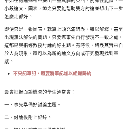
不如在討論過程中提出一些具體的東西，例如性能值、
一
小段論文、圖表，
總之只要能幫助雙方討論並想出下一步
怎麼走都好。
即便只是一張圖表，就算上頭充滿錯誤、難以解釋，
甚至
出現無法解決的問題，只要您事先自行發現不一致之處，
這都是與指導教授討論的好主題。有時候，
錯誤其實來自
於人為現象，
還可以為新的論文方向或研究發現找到靈
感。
不只記筆記，還要將筆記加以組織歸納
最會把握面談機會的學生通常會：
一、事先準備好討論主題。
二、
討論後附上記錄。