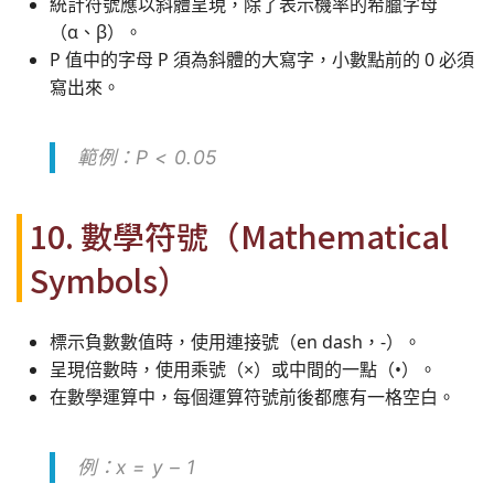
統計符號應以斜體呈現，除了表示機率的希臘字母
（α、β）。
P 值中的字母 P 須為斜體的大寫字，小數點前的 0 必須
寫出來。
範例：
P
< 0.05
10. 數學符號（Mathematical
Symbols）
標示負數數值時，使用連接號（en dash，-）。
呈現倍數時，使用乘號（×）或中間的一點（•）。
在數學運算中，每個運算符號前後都應有一格空白。
例：x = y – 1